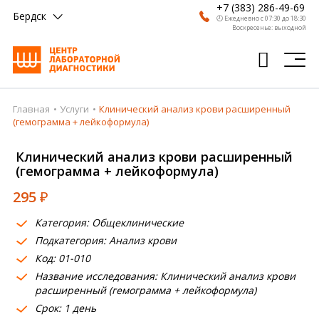
+7 (383) 286-49-69
Бердск
🕗 Ежедневно с 07:30 до 18:30
Воскресенье: выходной
Главная
Услуги
Клинический анализ крови расширенный
Главная
(гемограмма + лейкоформула)
Анализы
Клинический анализ крови расширенный
(гемограмма + лейкоформула)
Врачи
295
₽
Получить результат
Категория: Общеклинические
Пациентам
Подкатегория: Анализ крови
Код: 01-010
О компании
Название исследования: Клинический анализ крови
Где сдать
расширенный (гемограмма + лейкоформула)
Срок: 1 день
Партнерам