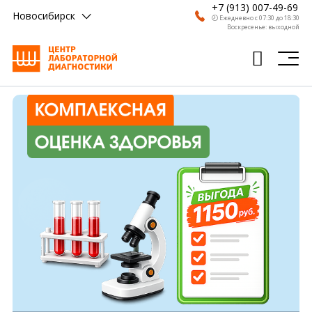
+7 (913) 007-49-69
Новосибирск
🕗 Ежедневно с 07:30 до 18:30
Воскресенье: выходной
Главная
Анализы
Врачи
Получить результат
Пациентам
О компании
Где сдать
Партнерам