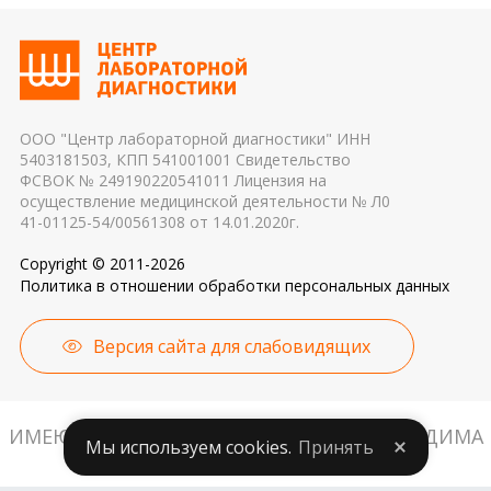
транспортировки 4. Разное оборудование и
особенно важно для гормональных и биохимических
применяемые реагенты также могут стать причиной
исследований
погрешности в результатах
ООО "Центр лабораторной диагностики" ИНН
5403181503, КПП 541001001 Свидетельство
ФСВОК № 249190220541011 Лицензия на
осуществление медицинской деятельности № Л0
41-01125-54/00561308 от 14.01.2020г.
Copyright © 2011-2026
Политика в отношении обработки персональных данных
Версия сайта для слабовидящих
ИМЕЮТСЯ ПРОТИВОПОКАЗАНИЯ. НЕОБХОДИМА
Мы используем cookies.
Принять
КОНСУЛЬТАЦИЯ СПЕЦИАЛИСТА.