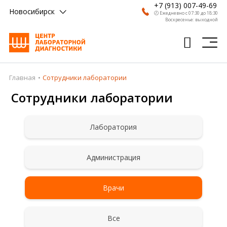
+7 (913) 007-49-69
Новосибирск
🕗 Ежедневно с 07:30 до 18:30
Воскресенье: выходной
Главная
Сотрудники лаборатории
Главная
Сотрудники лаборатории
Анализы
Врачи
Лаборатория
Получить результат
Администрация
Пациентам
О компании
Врачи
Где сдать
Все
Партнерам