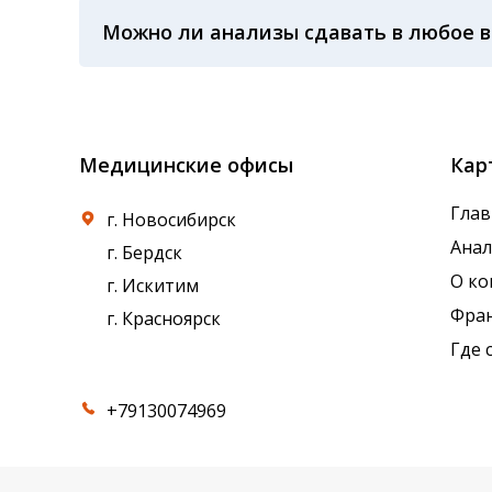
произошел забор крови, не было ли гемолиза
Можно ли анализы сдавать в любое 
температурного режима, была ли отделена 
применяемые реагенты также могут стать п
Показатели крови могут изменяться в течен
референсные интервалы многих лабораторны
Медицинские офисы
Кар
Глав
г. Новосибирск
Ана
г. Бердск
О к
г. Искитим
Фра
г. Красноярск
Где 
+79130074969