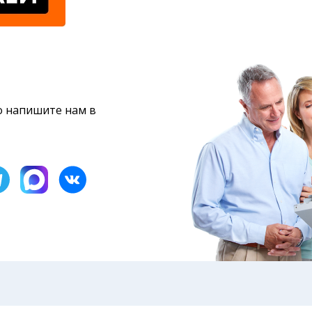
то напишите нам в
бами: на электронную почту, указанную вами при оформ