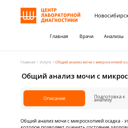
Новосибирс
Главная
Врачи
Анализы
Пациентам
Акции
Главная
Услуги
Общий анализ мочи с микроскопией ос
Акции
Комплексный ана
Общий анализ мочи с микрос
Анализы
Комплексная оце
Подготовка к анализам
Сдать клеща на 
Подготовка к
Описание
анализу
Получить результаты
База знаний
Общий анализ мочи с микроскопией осадка - э
Налоговый вычет
которое позволяет оценить состояние здоровь