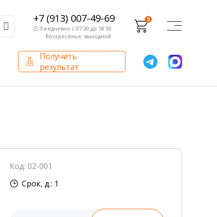
+7 (913) 007-49-69
0
🕗 Ежедневно с 07:30 до 18:30
Воскресенье: выходной
Получить
результат
О компании
Партнерам
Сертификаты и лицензии
Франчайзинг
Оборудование
О компании
Код: 02-001
Внутренний аудит
Срок, д.: 1
База знаний
Сотрудники лаборатории