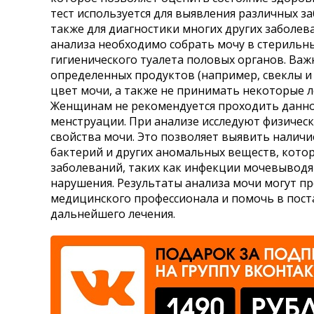
тест используется для выявления различных 
Где сдать
также для диагностики многих других заболев
Время работы
анализа необходимо собрать мочу в стерильн
гигиенического туалета половых органов. Важ
определенных продуктов (например, свеклы и
цвет мочи, а также не принимать некоторые ле
Женщинам не рекомендуется проходить данно
менструации. При анализе исследуют физическ
свойства мочи. Это позволяет выявить наличие
бактерий и других аномальных веществ, кото
заболеваний, таких как инфекции мочевыводящ
нарушения. Результаты анализа мочи могут 
медицинского профессионала и помочь в пост
дальнейшего лечения.