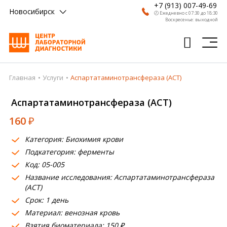
+7 (913) 007-49-69
Новосибирск
🕗 Ежедневно с 07:30 до 18:30
Воскресенье: выходной
Главная
Услуги
Аспартатаминотрансфераза (АСТ)
Главная
Аспартатаминотрансфераза (АСТ)
Анализы
160
₽
Врачи
Категория: Биохимия крови
Получить результат
Подкатегория: ферменты
Пациентам
Код: 05-005
Название исследования: Аспартатаминотрансфераза
О компании
(АСТ)
Срок: 1 день
Где сдать
Материал: венозная кровь
Взятия биоматериала: 150 ₽
Партнерам