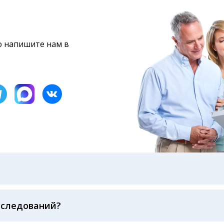
то напишите нам в
бами: на электронную почту, указанную вами при оформ
казанному в бланке заказа, лично в руки распечатанну
ека об оплате
сследований?
беспечивается соблюдением международных стандартов
ва ФСВОК и EQAS. ООО «Центр Лабораторной Диагност