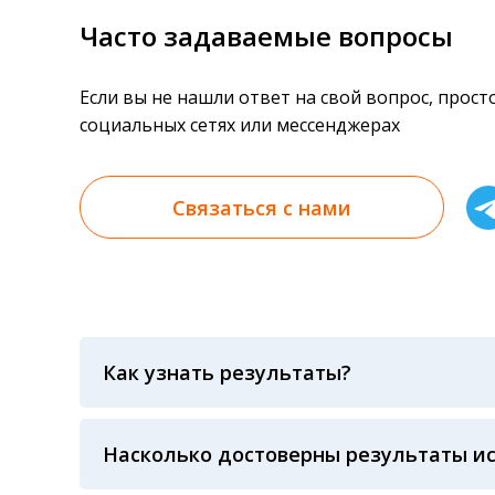
Часто задаваемые вопросы
Если вы не нашли ответ на свой вопрос, прос
социальных сетях или мессенджерах
Связаться с нами
Как узнать результаты?
Результаты вы можете получить тремя спосо
«получить результат» по кодовому слову, у
анализов при предъявлении паспорта или ч
Насколько достоверны результаты и
Гарантия качества лабораторных тестов о
контролем системы внешней оценки качест