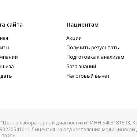
х показателей. Это особенно важно для гормональных
та сайта
Пациентам
ная
Акции
лизы
Получить результаты
омпании
Подготовка к анализам
ншиза
База знаний
сдать
Налоговый вычет
"Центр лабораторной диагностики" ИНН 5403181503, 
90220541011 Лицензия на осуществление медицинской д
.2020г.