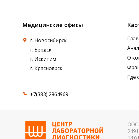
референсные интервалы многих лабораторны
Медицинские офисы
Кар
Глав
г. Новосибирск
Ана
г. Бердск
О к
г. Искитим
Фра
г. Красноярск
Где 
+7(383) 2864969
ООО 
2491
14.01