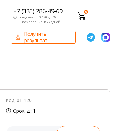
+7 (383) 286-49-69
0
🕗 Ежедневно с 07:30 до 18:30
Воскресенье: выходной
Получить
результат
О компании
Партнерам
Сертификаты и лицензии
Франчайзинг
Оборудование
О компании
Код: 01-120
Внутренний аудит
Срок, д.: 1
База знаний
Сотрудники лаборатории