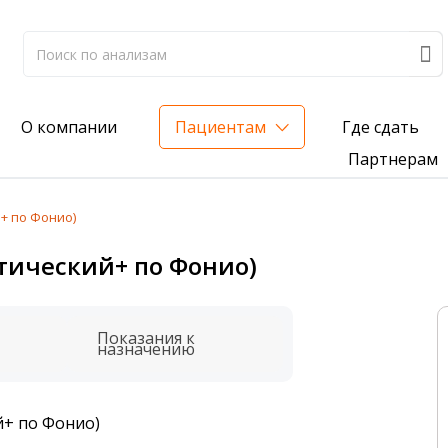
Где сдать
О компании
Пациентам
Партнерам
+ по Фонио)
лиз на жирорастворимые витамины — всего 3 999 ₽
тический+ по Фонио)
нка вашего здоровья
анализ для проверки на наличие инфекций
Показания к
назначению
й+ по Фонио)