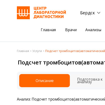
Бердск
Главная
Врачи
Анализы
Пациентам
Акции
Главная
Услуги
Подсчет тромбоцитов(автоматический
Акции
Комплексный ана
Подсчет тромбоцитов(автома
Анализы
Комплексная оце
Подготовка к анализам
Сдать клеща на 
Подготовка к
Описание
анализу
Получить результаты
База знаний
Анализ: Подсчет тромбоцитов(автоматически
Налоговый вычет