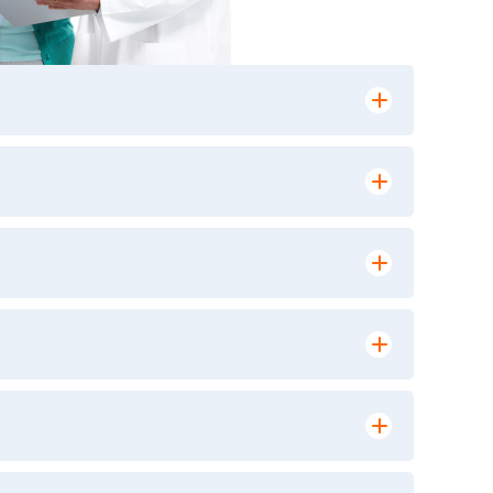
лении заказа, на сайте в разделе
ю версию в любом из пунктов приема
 выполнения лабораторных исследований и
ики» имеет статус РЕФЕРЕНСНОЙ
ной диагностики и биомедицинских
9, ежедневно с 8-00 до 20-00, кроме
ориентироваться