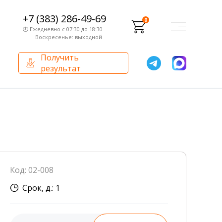
+7 (383) 286-49-69
0
🕗 Ежедневно с 07:30 до 18:30
Воскресенье: выходной
Получить
результат
О компании
Партнерам
Сертификаты и лицензии
Франчайзинг
Оборудование
О компании
Код: 02-008
Внутренний аудит
Срок, д.: 1
База знаний
Сотрудники лаборатории