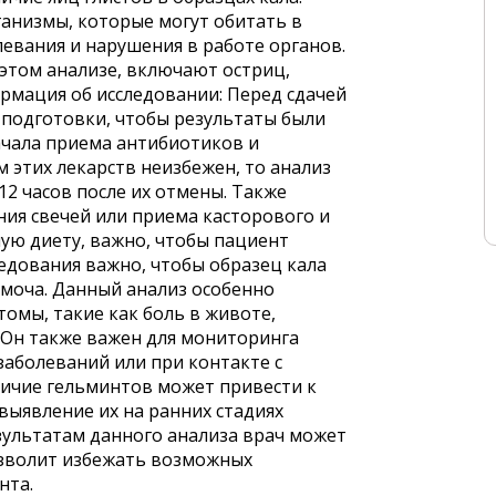
ганизмы, которые могут обитать в
евания и нарушения в работе органов.
этом анализе, включают остриц,
ормация об исследовании: Перед сдачей
подготовки, чтобы результаты были
начала приема антибиотиков и
 этих лекарств неизбежен, то анализ
12 часов после их отмены. Также
ния свечей или приема касторового и
ную диету, важно, чтобы пациент
ледования важно, чтобы образец кала
 моча. Данный анализ особенно
томы, такие как боль в животе,
 Он также важен для мониторинга
заболеваний или при контакте с
ичие гельминтов может привести к
выявление их на ранних стадиях
зультатам данного анализа врач может
зволит избежать возможных
нта.