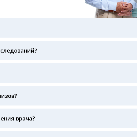
бами: на электронную почту, указанную вами при оформ
казанному в бланке заказа, лично в руки распечатанну
ека об оплате
сследований?
беспечивается соблюдением международных стандартов
ва ФСВОК и EQAS. ООО «Центр Лабораторной Диагност
го мирового лидера в области клинической лаборатор
наш консультативный центр по телефону +7913-007-49-6
лизов?
буется
ления врача?
тируют вас по исследованиям, чтобы вам было проще 