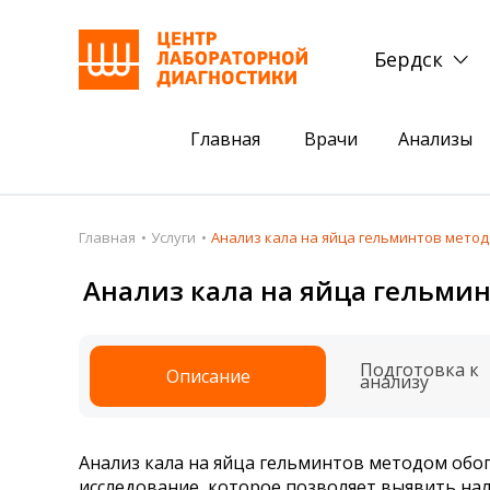
Бердск
Главная
Врачи
Анализы
Пациентам
Акции
Главная
Услуги
Анализ кала на яйца гельминтов мето
Акции
Комплексный ана
Анализ кала на яйца гельми
Анализы
Комплексная оце
Подготовка к анализам
Сдать клеща на 
Подготовка к
Описание
анализу
Получить результаты
База знаний
Анализ кала на яйца гельминтов методом обо
Налоговый вычет
исследование, которое позволяет выявить нали