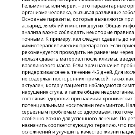
Гельминты, или черви, – это паразитарные ор
Где сдать
организме человека, вызывая различные забол
Время работы
Основные паразиты, которые выявляются при 
аскарид, лямблий и многих других. Общая инф
анализа важно соблюдать некоторые правила 
точными. К примеру, кал следует сдавать до 
химиотерапевтических препаратов. Если прием
рекомендуется проводить не ранее чем через 
нельзя сдавать материал после клизмы, введе
вазелинового масла. Если врач назначит проб
придерживался ее в течение 4-5 дней. Для исс
не содержал посторонних примесей, таких как
актуален, когда у пациента наблюдаются симп
нарушения стула, а также общее недомогание.
состояния здоровья при наличии хронических 
потенциальными носителями гельминтов. Нал
серьезным проблемам со здоровьем, поэтому 
особенно важно для успешного лечения. По ре
назначить соответствующую терапию, что по
осложнений и улучшить качество жизни пацие