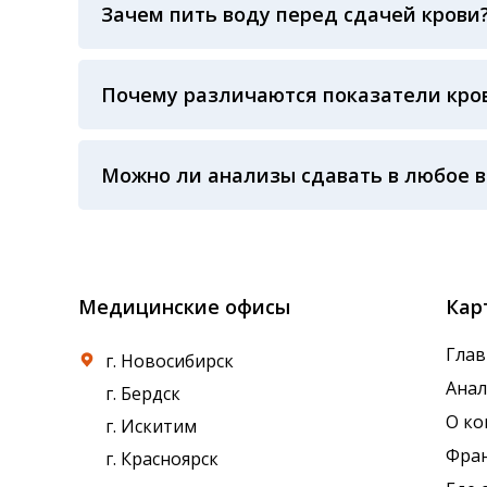
Зачем пить воду перед сдачей крови
Воду пить рекомендуют в основном детям и
влияет на показатели крови, зато повышает
На результат показателей крови влияет не
взрослых страдающих гипотонией и как сле
Почему различаются показатели кров
(жирная пища), время суток сдачи крови, фи
Процедурная медсестра: осуществляя забор 
произошел забор крови, не было ли гемолиза
Можно ли анализы сдавать в любое 
температурного режима, была ли отделена 
применяемые реагенты также могут стать п
Показатели крови могут изменяться в течен
референсные интервалы многих лабораторны
Медицинские офисы
Кар
Глав
г. Новосибирск
Ана
г. Бердск
О к
г. Искитим
Фра
г. Красноярск