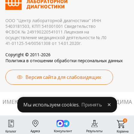
причиной погрешности в результатах
ООО "Центр лабораторной диагностики" ИНН
5403181503, КПП 541001001 Свидетельство
ФСВОК № 249190220541011 Лицензия на
осуществление медицинской деятельности № Л0
41-01125-54/00561308 от 14.01.2020г.
Copyright © 2011-2026
Политика в отношении обработки персональных данных
Версия сайта для слабовидящих
ИМЕЮТСЯ ПРОТИВОПОКАЗАНИЯ. НЕОБХОДИМА
Мы используем cookies.
Принять
КОНСУЛЬТАЦИЯ СПЕЦИАЛИСТА.
0
Адреса
Консультант
Результаты
Корзина
Каталог