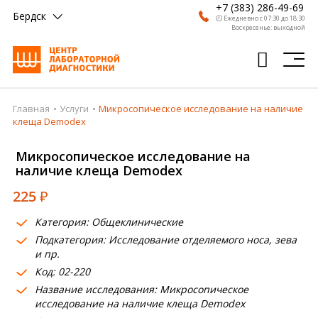
+7 (383) 286-49-69
Бердск
🕗 Ежедневно с 07:30 до 18:30
Воскресенье: выходной
Главная
Услуги
Микросопическое исследование на наличие
Главная
клеща Demodex
Анализы
Микросопическое исследование на
наличие клеща Demodex
Врачи
225
₽
Получить результат
Категория: Общеклинические
Пациентам
Подкатегория: Исследование отделяемого носа, зева
и пр.
О компании
Код: 02-220
Где сдать
Название исследования: Микросопическое
исследование на наличие клеща Demodex
Партнерам