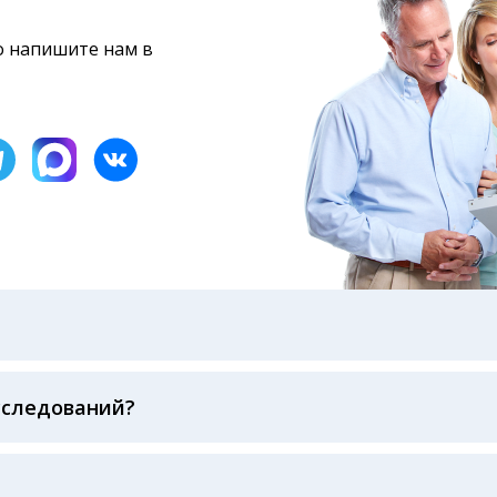
то напишите нам в
бами: на электронную почту, указанную вами при оформ
казанному в бланке заказа, лично в руки распечатанну
ека об оплате
сследований?
беспечивается соблюдением международных стандартов
ва ФСВОК и EQAS. ООО «Центр Лабораторной Диагност
го мирового лидера в области клинической лаборатор