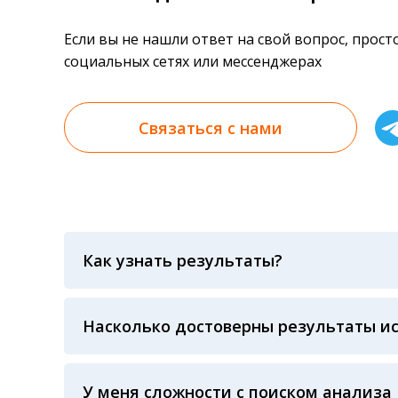
Если вы не нашли ответ на свой вопрос, прос
социальных сетях или мессенджерах
Связаться с нами
Как узнать результаты?
Результаты вы можете получить тремя спосо
«получить результат» по кодовому слову, у
анализов при предъявлении паспорта или ч
Насколько достоверны результаты и
Гарантия качества лабораторных тестов о
контролем системы внешней оценки качест
ЛАБОРАТОРИИ Beckman Coulter - признанно
У меня сложности с поиском анализа
исследований