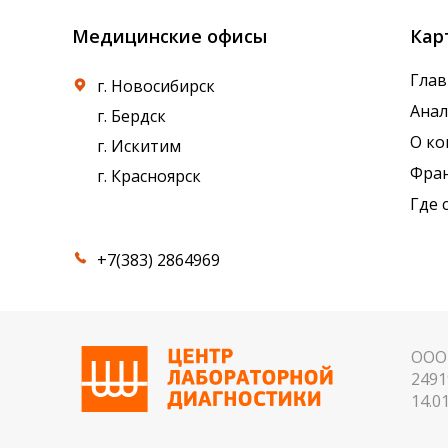
Медицинские офисы
Кар
Глав
г. Новосибирск
Ана
г. Бердск
О к
г. Искитим
Фра
г. Красноярск
Где 
+7(383) 2864969
ООО 
2491
14.01