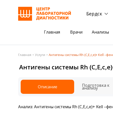
Бердск
Главная
Врачи
Анализы
Пациентам
Акции
Главная
Услуги
Антигены системы Rh (С,Е,с,е)+ Kell –ф
Акции
Комплексный ана
Антигены системы Rh (С,Е,с,е
Анализы
Комплексная оце
Подготовка к анализам
Сдать клеща на 
Подготовка к
Описание
анализу
Получить результаты
База знаний
Анализ: Антигены системы Rh (С,Е,с,е)+ Kell –
Налоговый вычет