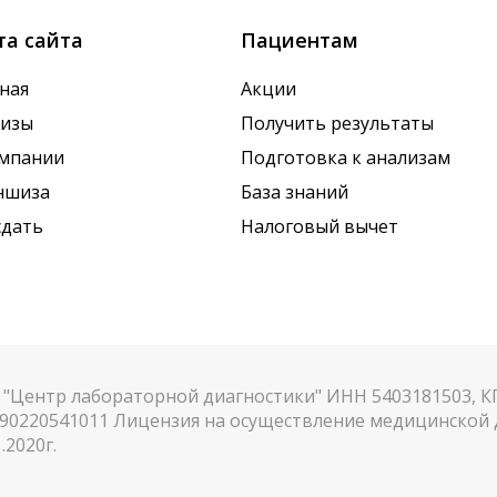
та сайта
Пациентам
ная
Акции
лизы
Получить результаты
омпании
Подготовка к анализам
ншиза
База знаний
сдать
Налоговый вычет
"Центр лабораторной диагностики" ИНН 5403181503, 
90220541011 Лицензия на осуществление медицинской д
.2020г.