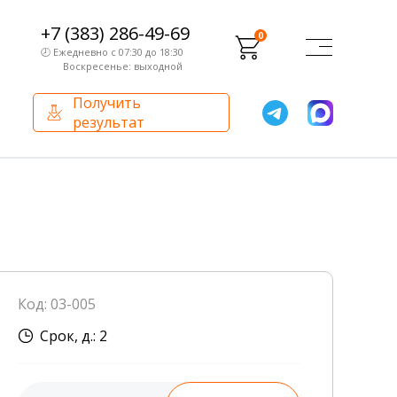
+7 (383) 286-49-69
0
🕗 Ежедневно с 07:30 до 18:30
Воскресенье: выходной
Получить
результат
О компании
Партнерам
Сертификаты и лицензии
Франчайзинг
Оборудование
О компании
Код: 03-005
Внутренний аудит
Срок, д.: 2
База знаний
Сотрудники лаборатории