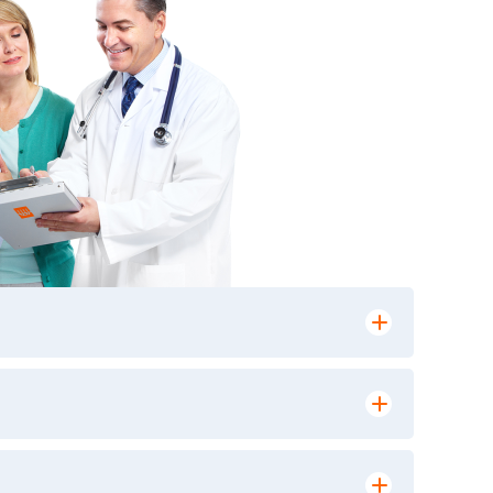
лении заказа, на сайте в разделе
ю версию в любом из пунктов приема
 выполнения лабораторных исследований и
ики» имеет статус РЕФЕРЕНСНОЙ
ной диагностики и биомедицинских