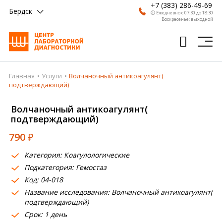
+7 (383) 286-49-69
Бердск
🕗 Ежедневно с 07:30 до 18:30
Воскресенье: выходной
Главная
Услуги
Волчаночный антикоагулянт(
Главная
подтверждающий)
Анализы
Волчаночный антикоагулянт(
подтверждающий)
Врачи
790
₽
Получить результат
Категория: Коагулологические
Пациентам
Подкатегория: Гемостаз
Код: 04-018
О компании
Название исследования: Волчаночный антикоагулянт(
Где сдать
подтверждающий)
Срок: 1 день
Партнерам