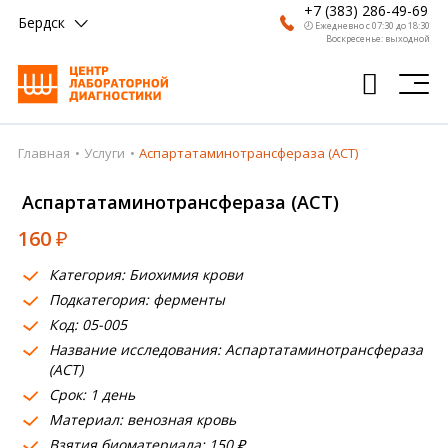
+7 (383) 286-49-69
Бердск
🕗 Ежедневно с 07:30 до 18:30
Воскресенье: выходной
Главная
Услуги
Аспартатаминотрансфераза (АСТ)
Главная
Аспартатаминотрансфераза (АСТ)
Анализы
160
₽
Врачи
Категория: Биохимия крови
Получить результат
Подкатегория: ферменты
Пациентам
Код: 05-005
Название исследования: Аспартатаминотрансфераза
О компании
(АСТ)
Срок: 1 день
Где сдать
Материал: венозная кровь
Взятия биоматериала: 150 ₽
Партнерам