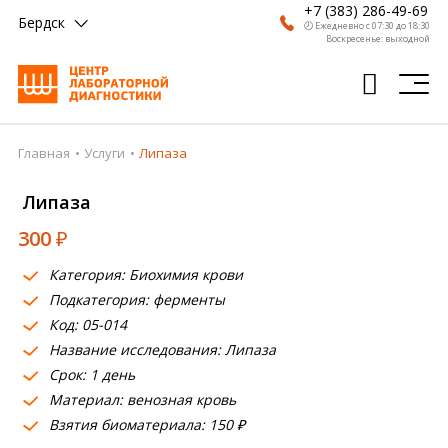
+7 (383) 286-49-69
Бердск
🕗 Ежедневно с 07:30 до 18:30
Воскресенье: выходной
Главная
Услуги
Липаза
Главная
Липаза
Анализы
300
₽
Врачи
Категория: Биохимия крови
Получить результат
Подкатегория: ферменты
Пациентам
Код: 05-014
Название исследования: Липаза
О компании
Срок: 1 день
Материал: венозная кровь
Где сдать
Взятия биоматериала: 150 ₽
Партнерам