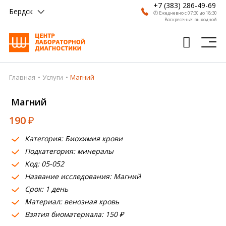
+7 (383) 286-49-69
Бердск
🕗 Ежедневно с 07:30 до 18:30
Воскресенье: выходной
Главная
Услуги
Магний
Главная
Магний
Анализы
190
₽
Врачи
Категория: Биохимия крови
Получить результат
Подкатегория: минералы
Пациентам
Код: 05-052
Название исследования: Магний
О компании
Срок: 1 день
Материал: венозная кровь
Где сдать
Взятия биоматериала: 150 ₽
Партнерам