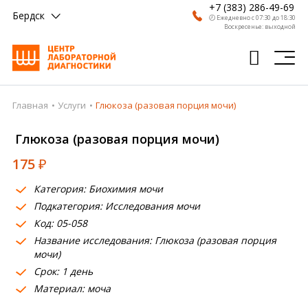
+7 (383) 286-49-69
Бердск
🕗 Ежедневно с 07:30 до 18:30
Воскресенье: выходной
Главная
Услуги
Глюкоза (разовая порция мочи)
Главная
Глюкоза (разовая порция мочи)
Анализы
175
₽
Врачи
Категория: Биохимия мочи
Получить результат
Подкатегория: Исследования мочи
Пациентам
Код: 05-058
Название исследования: Глюкоза (разовая порция
О компании
мочи)
Срок: 1 день
Где сдать
Материал: моча
Партнерам