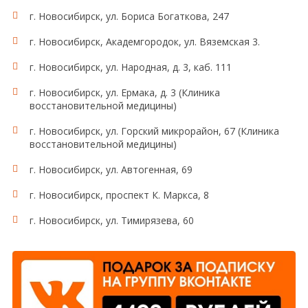
пациент собирает ВСЮ мочу в чистую емкость,
г. Новосибирск, ул. Бориса Богаткова, 247
объемом не менее 2 литров. Если в ночное время у
пациента нет позывов к мочеиспусканию,
г. Новосибирск, Академгородок, ул. Вяземская 3.
специально пробуждаться для мочеиспускания не
нужно. Последнюю порцию мочи в общую емкость
г. Новосибирск, ул. Народная, д. 3, каб. 111
собрать точно в то же время следующего утра,
г. Новосибирск, ул. Ермака, д. 3 (Клиника
когда накануне был начат сбор (в 6-8 часов утра,
восстановительной медицины)
первая утренняя порция). После получения
последней порции, пациенту необходимо тщательно
г. Новосибирск, ул. Горский микрорайон, 67 (Клиника
измерить количество полученной мочи, аккуратно
восстановительной медицины)
перемешать и отлить для исследования в
медицинский контейнер 50-100 мл. Обязательно
г. Новосибирск, ул. Автогенная, 69
написать на контейнере ОБЪЕМ МОЧИ, собранной
г. Новосибирск, проспект К. Маркса, 8
за сутки.
г. Новосибирск, ул. Тимирязева, 60