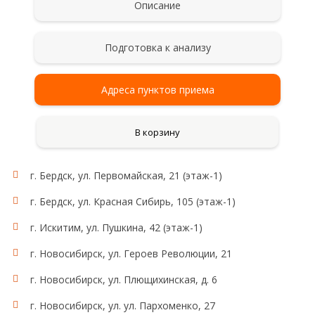
Описание
Подготовка к анализу
Адреса пунктов приема
В корзину
г. Бердск, ул. Первомайская, 21 (этаж-1)
Рекомендации для сбора и сдачи анализа
Сбор мочи проводят после тщательного туалета
г. Бердск, ул. Красная Сибирь, 105 (этаж-1)
наружных половых органов без применения
антисептиков. Женщинам не рекомендуется
г. Искитим, ул. Пушкина, 42 (этаж-1)
сдавать анализ мочи во время менструации. Мочу
для исследования собирают на протяжении суток
г. Новосибирск, ул. Героев Революции, 21
(24 ч), в том числе и в ночное время. Сразу после
г. Новосибирск, ул. Плющихинская, д. 6
пробуждения (в 6-8 часов утра) пациент мочится в
унитаз (первая утренняя порция для исследования
г. Новосибирск, ул. ул. Пархоменко, 27
не учитывается!). В даль­нейшем в течение суток