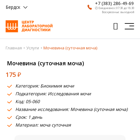
+7 (383) 286-49-69
Бердск
🕗 Ежедневно с 07:30 до 18:30
Воскресенье: выходной
Главная
Услуги
Мочевина (суточная моча)
Главная
Мочевина (суточная моча)
Анализы
175
₽
Врачи
Категория: Биохимия мочи
Получить результат
Подкатегория: Исследования мочи
Пациентам
Код: 05-060
Название исследования: Мочевина (суточная моча)
О компании
Срок: 1 день
Материал: моча суточная
Где сдать
Партнерам