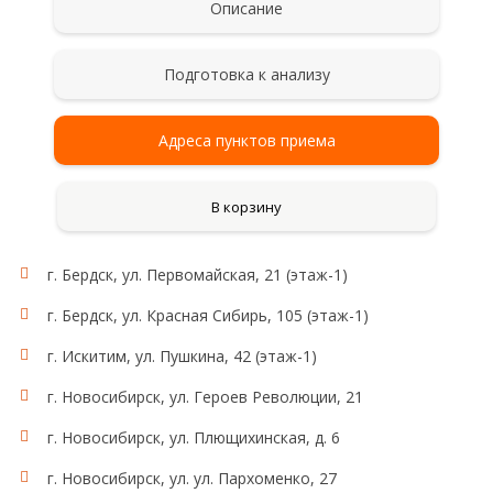
Описание
Подготовка к анализу
Адреса пунктов приема
В корзину
г. Бердск, ул. Первомайская, 21 (этаж-1)
Рекомендации для сбора и сдачи анализа
Сбор мочи проводят после тщательного туалета
г. Бердск, ул. Красная Сибирь, 105 (этаж-1)
наружных половых органов без применения
антисептиков. Женщинам не рекомендуется
г. Искитим, ул. Пушкина, 42 (этаж-1)
сдавать анализ мочи во время менструации. Мочу
для исследования собирают на протяжении суток
г. Новосибирск, ул. Героев Революции, 21
(24 ч), в том числе и в ночное время. Сразу после
г. Новосибирск, ул. Плющихинская, д. 6
пробуждения (в 6-8 часов утра) пациент мочится в
унитаз (первая утренняя порция для исследования
г. Новосибирск, ул. ул. Пархоменко, 27
не учитывается!). В даль­нейшем в течение суток