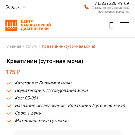
+7 (383) 286-49-69
Бердск
🕗 Ежедневно с 07:30 до 18:30
Воскресенье: выходной
Главная
Услуги
Креатинин (суточная моча)
Главная
Креатинин (суточная моча)
Анализы
175
₽
Врачи
Категория: Биохимия мочи
Получить результат
Подкатегория: Исследования мочи
Пациентам
Код: 05-061
Название исследования: Креатинин (суточная моча)
О компании
Срок: 1 день
Материал: моча суточная
Где сдать
Партнерам