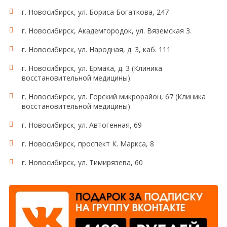
пациент собирает ВСЮ мочу в чистую емкость,
г. Новосибирск, ул. Бориса Богаткова, 247
объемом не менее 2 литров. Если в ночное время у
пациента нет позывов к мочеиспусканию,
г. Новосибирск, Академгородок, ул. Вяземская 3.
специально пробуждаться для мочеиспускания не
нужно. Последнюю порцию мочи в общую емкость
г. Новосибирск, ул. Народная, д. 3, каб. 111
собрать точно в то же время следующего утра,
г. Новосибирск, ул. Ермака, д. 3 (Клиника
когда накануне был начат сбор (в 6-8 часов утра,
восстановительной медицины)
первая утренняя порция). После получения
последней порции, пациенту необходимо тщательно
г. Новосибирск, ул. Горский микрорайон, 67 (Клиника
измерить количество полученной мочи, аккуратно
восстановительной медицины)
перемешать и отлить для исследования в
медицинский контейнер 50-100 мл. Обязательно
г. Новосибирск, ул. Автогенная, 69
написать на контейнере ОБЪЕМ МОЧИ, собранной
г. Новосибирск, проспект К. Маркса, 8
за сутки.
г. Новосибирск, ул. Тимирязева, 60