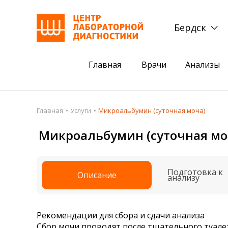
Бердск
Главная
Врачи
Анализы
Пациентам
Акции
Главная
Услуги
Микроальбумин (суточная моча)
Акции
Комплексный ана
Микроальбумин (суточная мо
Анализы
Комплексная оце
Подготовка к анализам
Сдать клеща на 
Подготовка к
Описание
анализу
Получить результаты
База знаний
Рекомендации для сбора и сдачи анализа
Налоговый вычет
Сбор мочи проводят после тщательного туале