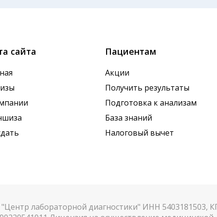
ричиной погрешности в результатах
ие дня, поэтому взятие крови обычно проводится утро
х показателей. Это особенно важно для гормональных
та сайта
Пациентам
ная
Акции
лизы
Получить результаты
омпании
Подготовка к анализам
ншиза
База знаний
сдать
Налоговый вычет
"Центр лабораторной диагностики" ИНН 5403181503, 