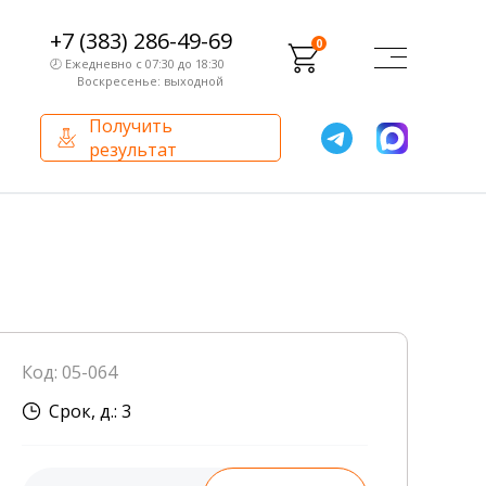
+7 (383) 286-49-69
0
🕗 Ежедневно с 07:30 до 18:30
Воскресенье: выходной
Получить
результат
О компании
Партнерам
Сертификаты и лицензии
Франчайзинг
Оборудование
О компании
Код: 05-064
Внутренний аудит
Срок, д.: 3
База знаний
Сотрудники лаборатории