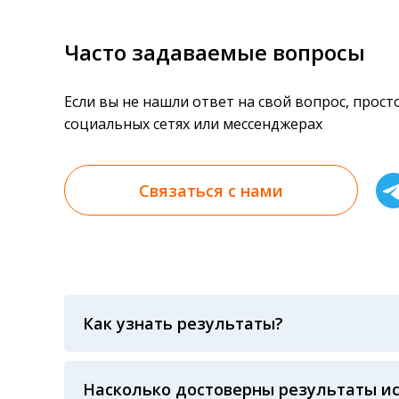
Часто задаваемые вопросы
Если вы не нашли ответ на свой вопрос, прос
социальных сетях или мессенджерах
Связаться с нами
Как узнать результаты?
Результаты вы можете получить тремя спосо
«получить результат» по кодовому слову, у
анализов при предъявлении паспорта или ч
Насколько достоверны результаты и
Гарантия качества лабораторных тестов о