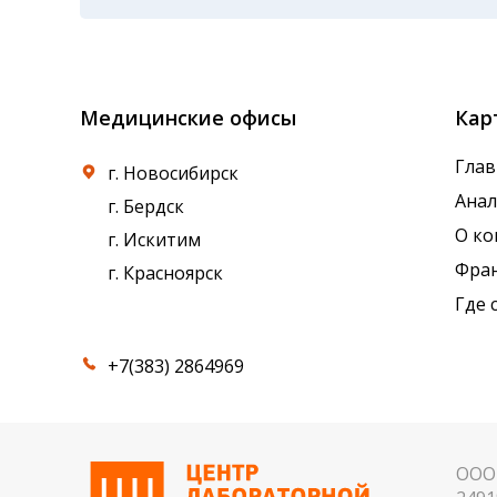
применяемые реагенты также могут стать п
Показатели крови могут изменяться в течен
референсные интервалы многих лабораторны
Медицинские офисы
Кар
Глав
г. Новосибирск
Ана
г. Бердск
О к
г. Искитим
Фра
г. Красноярск
Где 
+7(383) 2864969
ООО 