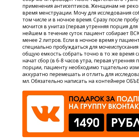
применения антисептиков. Женщинам не реком
Где сдать
время менструации. Мочу для исследования соб
Время работы
том числе и в ночное время. Сразу после пробу
мочится в унитаз (первая утренняя порция для 
нейшем в течение суток пациент собирает ВС
менее 2 литров. Если в ночное время у пациен
специально пробуждаться для мочеиспускани
общую емкость собрать точно в то же время с
начат сбор (в 6-8 часов утра, первая утренняя
порции, пациенту необходимо тщательно изм
аккуратно перемешать и отлить для исследов
мл. Обязательно написать на контейнере ОБЪЕ