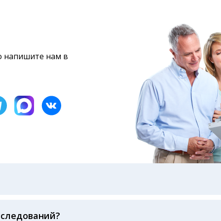
то напишите нам в
бами: на электронную почту, указанную вами при оформ
казанному в бланке заказа, лично в руки распечатанну
ека об оплате
сследований?
беспечивается соблюдением международных стандартов