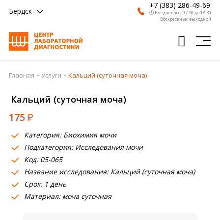
+7 (383) 286-49-69
Бердск
🕗 Ежедневно с 07:30 до 18:30
Воскресенье: выходной
Главная
Услуги
Кальций (суточная моча)
Главная
Кальций (суточная моча)
Анализы
175
₽
Врачи
Категория: Биохимия мочи
Получить результат
Подкатегория: Исследования мочи
Пациентам
Код: 05-065
Название исследования: Кальций (суточная моча)
О компании
Срок: 1 день
Материал: моча суточная
Где сдать
Партнерам