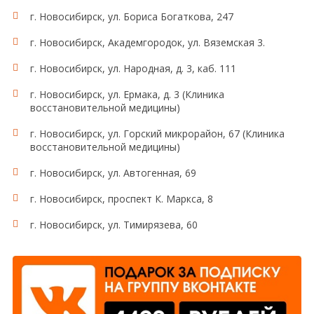
пациент собирает ВСЮ мочу в чистую емкость,
г. Новосибирск, ул. Бориса Богаткова, 247
объемом не менее 2 литров. Если в ночное время у
пациента нет позывов к мочеиспусканию,
г. Новосибирск, Академгородок, ул. Вяземская 3.
специально пробуждаться для мочеиспускания не
нужно. Последнюю порцию мочи в общую емкость
г. Новосибирск, ул. Народная, д. 3, каб. 111
собрать точно в то же время следующего утра,
г. Новосибирск, ул. Ермака, д. 3 (Клиника
когда накануне был начат сбор (в 6-8 часов утра,
восстановительной медицины)
первая утренняя порция). После получения
последней порции, пациенту необходимо тщательно
г. Новосибирск, ул. Горский микрорайон, 67 (Клиника
измерить количество полученной мочи, аккуратно
восстановительной медицины)
перемешать и отлить для исследования в
медицинский контейнер 50-100 мл. Обязательно
г. Новосибирск, ул. Автогенная, 69
написать на контейнере ОБЪЕМ МОЧИ, собранной
г. Новосибирск, проспект К. Маркса, 8
за сутки.
г. Новосибирск, ул. Тимирязева, 60