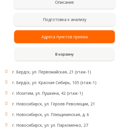
Описание
Подготовка к анализу
Адреса пунктов приема
В корзину
г. Бердск, ул. Первомайская, 21 (этаж-1)
Рекомендации для сбора и сдачи анализа
Сбор мочи проводят после тщательного туалета
г. Бердск, ул. Красная Сибирь, 105 (этаж-1)
наружных половых органов без применения
антисептиков. Женщинам не рекомендуется
г. Искитим, ул. Пушкина, 42 (этаж-1)
сдавать анализ мочи во время менструации. Мочу
для исследования собирают на протяжении суток
г. Новосибирск, ул. Героев Революции, 21
(24 ч), в том числе и в ночное время. Сразу после
г. Новосибирск, ул. Плющихинская, д. 6
пробуждения (в 6-8 часов утра) пациент мочится в
унитаз (первая утренняя порция для исследования
г. Новосибирск, ул. ул. Пархоменко, 27
не учитывается!). В даль­нейшем в течение суток