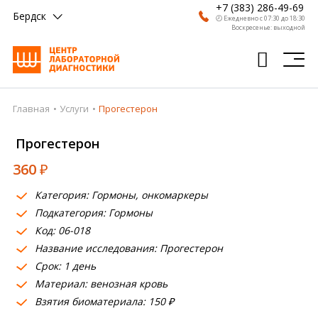
+7 (383) 286-49-69
Бердск
🕗 Ежедневно с 07:30 до 18:30
Воскресенье: выходной
Главная
Услуги
Прогестерон
Главная
Прогестерон
Анализы
360
₽
Врачи
Категория: Гормоны, онкомаркеры
Получить результат
Подкатегория: Гормоны
Пациентам
Код: 06-018
Название исследования: Прогестерон
О компании
Срок: 1 день
Материал: венозная кровь
Где сдать
Взятия биоматериала: 150 ₽
Партнерам