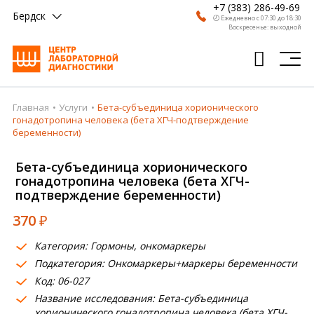
+7 (383) 286-49-69
Бердск
🕗 Ежедневно с 07:30 до 18:30
Воскресенье: выходной
Главная
Услуги
Бета-субъединица хорионического
Главная
гонадотропина человека (бета ХГЧ-подтверждение
беременности)
Анализы
Бета-субъединица хорионического
Врачи
гонадотропина человека (бета ХГЧ-
подтверждение беременности)
Получить результат
370
₽
Пациентам
Категория: Гормоны, онкомаркеры
О компании
Подкатегория: Онкомаркеры+маркеры беременности
Код: 06-027
Где сдать
Название исследования: Бета-субъединица
Партнерам
хорионического гонадотропина человека (бета ХГЧ-