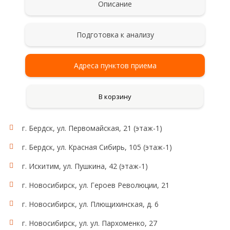
Описание
Подготовка к анализу
Адреса пунктов приема
В корзину
г. Бердск, ул. Первомайская, 21 (этаж-1)
Рекомендации для сбора и сдачи анализа (суточная
моча)
г. Бердск, ул. Красная Сибирь, 105 (этаж-1)
Сбор мочи проводят после тщательного туалета
наружных половых органов без применения
г. Искитим, ул. Пушкина, 42 (этаж-1)
антисептиков. Женщинам не рекомендуется
сдавать анализ мочи во время менструации. Мочу
г. Новосибирск, ул. Героев Революции, 21
для исследования собирают на протяжении суток
г. Новосибирск, ул. Плющихинская, д. 6
(24 ч), в том числе и в ночное время. Сразу после
пробуждения (в 6-8 часов утра) пациент мочится в
г. Новосибирск, ул. ул. Пархоменко, 27
унитаз (первая утренняя порция для исследования