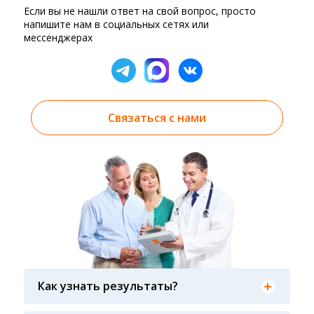
Если вы не нашли ответ на свой вопрос, просто
напишите нам в социальных сетях или
мессенджерах
Связаться с нами
Результаты вы можете получить тремя
способами: на электронную почту, указанную
Как узнать результаты?
вами при оформлении заказа, на сайте в
разделе «получить результат» по кодовому
Гарантия качества лабораторных тестов