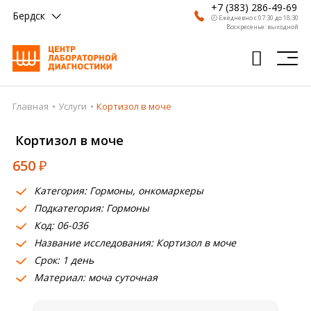
+7 (383) 286-49-69
Бердск
🕗 Ежедневно с 07:30 до 18:30
Воскресенье: выходной
Главная
Услуги
Кортизол в моче
Главная
Кортизол в моче
Анализы
650
₽
Врачи
Категория: Гормоны, онкомаркеры
Получить результат
Подкатегория: Гормоны
Пациентам
Код: 06-036
Название исследования: Кортизол в моче
О компании
Срок: 1 день
Материал: моча суточная
Где сдать
Партнерам