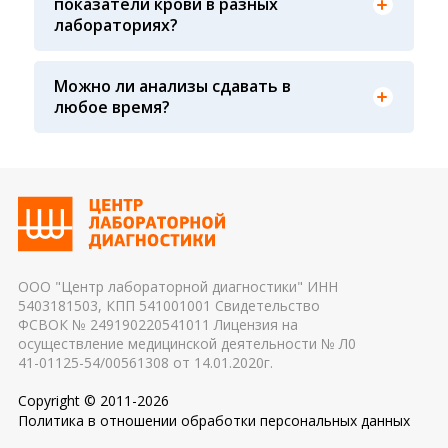
показатели крови в разных
давления у взрослых страдающих гипотонией и
влиять на результат 2. Процедурная медсестра:
лабораториях?
как следствие потери сознания
осуществляя забор крови, необходимо
соблюдать технику забора крови (вовремя ли
сняли жгут, с первого ли раза произошел забор
Можно ли анализы сдавать в
крови, не было ли гемолиза крови и т. д.) 3.
Показатели крови могут изменяться в течение
любое время?
Транспортировка и хранение биологического
дня, поэтому взятие крови обычно проводится
материала: соблюдение температурного
утром. Для данного периода рассчитаны
режима, была ли отделена сыворотка крови от
референсные интервалы многих лабораторных
эритроцитов до осуществления
показателей. Это особенно важно для
транспортировки 4. Разное оборудование и
гормональных и биохимических исследований
применяемые реагенты также могут стать
причиной погрешности в результатах
ООО "Центр лабораторной диагностики" ИНН
5403181503, КПП 541001001 Свидетельство
ФСВОК № 249190220541011 Лицензия на
осуществление медицинской деятельности № Л0
41-01125-54/00561308 от 14.01.2020г.
Copyright © 2011-2026
Политика в отношении обработки персональных данных