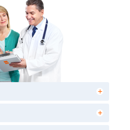
лении заказа, на сайте в разделе
ю версию в любом из пунктов приема
 выполнения лабораторных исследований и
ики» имеет статус РЕФЕРЕНСНОЙ
ной диагностики и биомедицинских