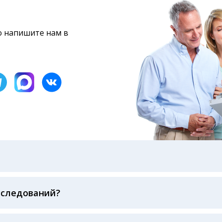
то напишите нам в
бами: на электронную почту, указанную вами при оформ
казанному в бланке заказа, лично в руки распечатанну
ека об оплате
сследований?
беспечивается соблюдением международных стандартов
ва ФСВОК и EQAS. ООО «Центр Лабораторной Диагност
го мирового лидера в области клинической лаборатор