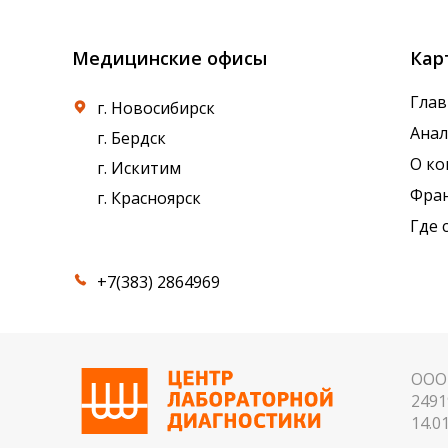
Медицинские офисы
Кар
Глав
г. Новосибирск
Ана
г. Бердск
О к
г. Искитим
Фра
г. Красноярск
Где 
+7(383) 2864969
ООО 
2491
14.01