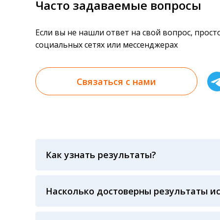
Часто задаваемые вопросы
Если вы не нашли ответ на свой вопрос, прос
социальных сетях или мессенджерах
Связаться с нами
Как узнать результаты?
Результаты вы можете получить тремя спосо
«получить результат» по кодовому слову, у
анализов при предъявлении паспорта или ч
Насколько достоверны результаты и
Гарантия качества лабораторных тестов о
контролем системы внешней оценки качест
ЛАБОРАТОРИИ Beckman Coulter - признанно