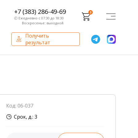
+7 (383) 286-49-69
0
🕗 Ежедневно с 07:30 до 18:30
Воскресенье: выходной
Получить
результат
О компании
Партнерам
Сертификаты и лицензии
Франчайзинг
Оборудование
О компании
Код: 06-037
Внутренний аудит
Срок, д.: 3
База знаний
Сотрудники лаборатории