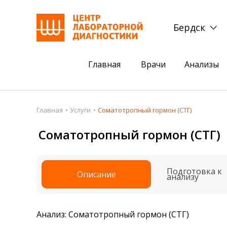
Бердск
Главная
Врачи
Анализы
Пациентам
Акции
Главная
Услуги
Соматотропный гормон (СТГ)
Акции
Комплексный ана
Соматотропный гормон (СТГ)
Анализы
Комплексная оце
Подготовка к анализам
Сдать клеща на 
Подготовка к
Описание
анализу
Получить результаты
База знаний
Анализ: Соматотропный гормон (СТГ)
Налоговый вычет