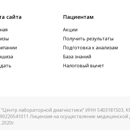
та сайта
Пациентам
ная
Акции
лизы
Получить результаты
омпании
Подготовка к анализам
ншиза
База знаний
сдать
Налоговый вычет
"Центр лабораторной диагностики" ИНН 5403181503, 
90220541011 Лицензия на осуществление медицинской д
.2020г.