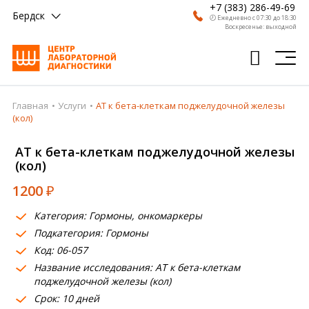
+7 (383) 286-49-69
Бердск
🕗 Ежедневно с 07:30 до 18:30
Воскресенье: выходной
Главная
Услуги
АТ к бета-клеткам поджелудочной железы
Главная
(кол)
Анализы
АТ к бета-клеткам поджелудочной железы
(кол)
Врачи
1200
₽
Получить результат
Категория: Гормоны, онкомаркеры
Пациентам
Подкатегория: Гормоны
Код: 06-057
О компании
Название исследования: АТ к бета-клеткам
Где сдать
поджелудочной железы (кол)
Срок: 10 дней
Партнерам