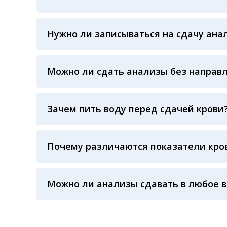
Вы всегда можете обратиться за помощью в 
воскресенья
Нужно ли записываться на сдачу ана
Предварительная запись на анализы не тре
Можно ли сдать анализы без направ
Конечно! Наши администраторы проконсуль
Зачем пить воду перед сдачей крови
Воду пить рекомендуют в основном детям и
влияет на показатели крови, зато повышает
На результат показателей крови влияет не
взрослых страдающих гипотонией и как сле
Почему различаются показатели кров
(жирная пища), время суток сдачи крови, фи
Процедурная медсестра: осуществляя забор 
произошел забор крови, не было ли гемолиза
Можно ли анализы сдавать в любое 
температурного режима, была ли отделена 
применяемые реагенты также могут стать п
Показатели крови могут изменяться в течен
референсные интервалы многих лабораторны