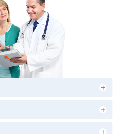
лении заказа, на сайте в разделе
ю версию в любом из пунктов приема
 выполнения лабораторных исследований и
ики» имеет статус РЕФЕРЕНСНОЙ
ной диагностики и биомедицинских