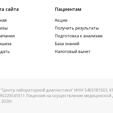
та сайта
Пациентам
ная
Акции
лизы
Получить результаты
омпании
Подготовка к анализам
ншиза
База знаний
сдать
Налоговый вычет
"Центр лабораторной диагностики" ИНН 5403181503, 
90220541011 Лицензия на осуществление медицинской д
.2020г.