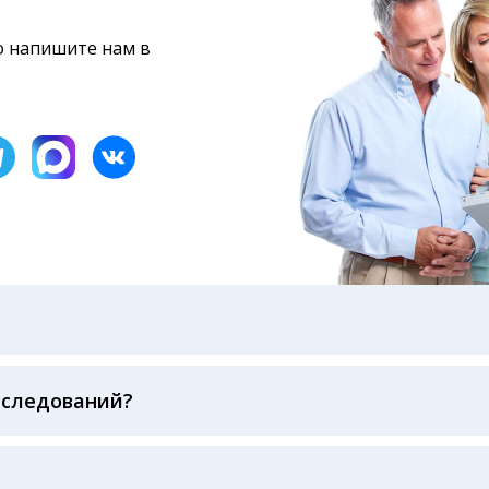
то напишите нам в
бами: на электронную почту, указанную вами при оформ
казанному в бланке заказа, лично в руки распечатанну
ека об оплате
сследований?
беспечивается соблюдением международных стандартов
ва ФСВОК и EQAS. ООО «Центр Лабораторной Диагност
го мирового лидера в области клинической лаборатор