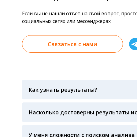
Если вы не нашли ответ на свой вопрос, прос
социальных сетях или мессенджерах
Связаться с нами
Как узнать результаты?
Результаты вы можете получить тремя спосо
«получить результат» по кодовому слову, у
анализов при предъявлении паспорта или ч
Насколько достоверны результаты и
Гарантия качества лабораторных тестов о
контролем системы внешней оценки качест
ЛАБОРАТОРИИ Beckman Coulter - признанно
У меня сложности с поиском анализа
исследований