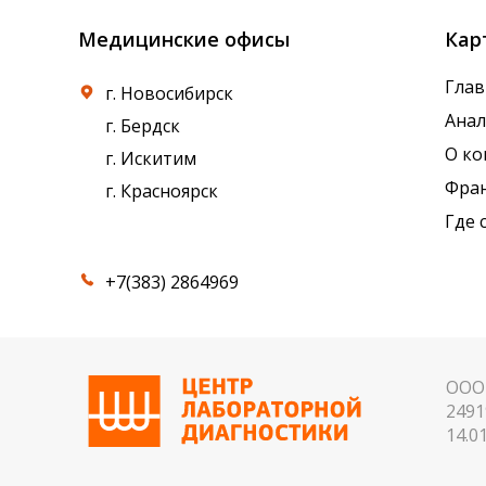
Медицинские офисы
Кар
Глав
г. Новосибирск
Ана
г. Бердск
О к
г. Искитим
Фра
г. Красноярск
Где 
+7(383) 2864969
ООО 
2491
14.01