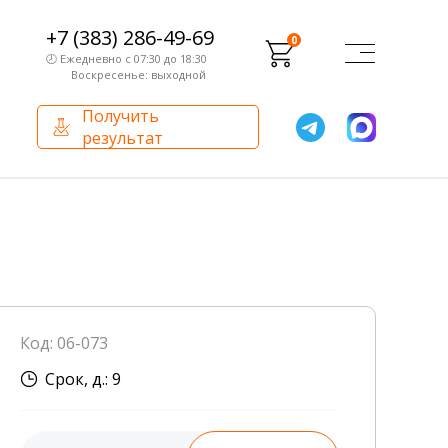
+7 (383) 286-49-69
0
🕗 Ежедневно с 07:30 до 18:30
Воскресенье: выходной
Получить
результат
О компании
Партнерам
Сертификаты и лицензии
Франчайзинг
Оборудование
О компании
Код: 06-073
Внутренний аудит
Срок, д.: 9
База знаний
Сотрудники лаборатории