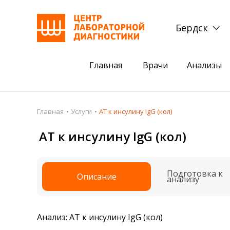
Бердск
Главная
Врачи
Анализы
Пациентам
Акции
Главная
Услуги
АТ к инсулину IgG (кол)
Акции
Комплексный ана
АТ к инсулину IgG (кол)
Анализы
Комплексная оце
Подготовка к анализам
Сдать клеща на 
Подготовка к
Описание
анализу
Получить результаты
База знаний
Анализ: АТ к инсулину IgG (кол)
Налоговый вычет