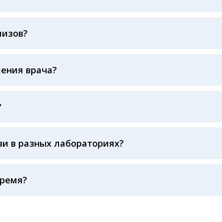
наш консультативный центр по телефону +7913-007-49-6
лизов?
буется
ления врача?
тируют вас по исследованиям, чтобы вам было проще 
?
 некоторым взрослым у которых пониженное давление (
 вероятность забора крови у маленьких детей. А так же
сколько факторов: 1. Сам пациент: время последнего п
дствие потери сознания
и в разных лабораториях?
зическая и эмоциональная нагрузка перед сдачей анализа
крови, необходимо соблюдать технику забора крови (вов
 крови и т. д.) 3. Транспортировка и хранение биолог
время?
сыворотка крови от эритроцитов до осуществления тра
ричиной погрешности в результатах
ие дня, поэтому взятие крови обычно проводится утро
х показателей. Это особенно важно для гормональных