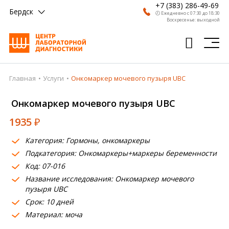
+7 (383) 286-49-69
Бердск
🕗 Ежедневно с 07:30 до 18:30
Воскресенье: выходной
Главная
Услуги
Онкомаркер мочевого пузыря UBC
Главная
Онкомаркер мочевого пузыря UBC
Анализы
1935
₽
Врачи
Категория: Гормоны, онкомаркеры
Получить результат
Подкатегория: Онкомаркеры+маркеры беременности
Пациентам
Код: 07-016
Название исследования: Онкомаркер мочевого
О компании
пузыря UBC
Срок: 10 дней
Где сдать
Материал: моча
Партнерам