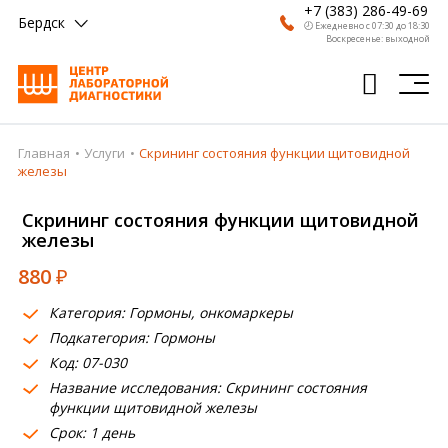
+7 (383) 286-49-69
Бердск
🕗 Ежедневно с 07:30 до 18:30
Воскресенье: выходной
Главная
Услуги
Скрининг состояния функции щитовидной
Главная
железы
Анализы
Скрининг состояния функции щитовидной
железы
Врачи
880
₽
Получить результат
Категория: Гормоны, онкомаркеры
Пациентам
Подкатегория: Гормоны
Код: 07-030
О компании
Название исследования: Скрининг состояния
Где сдать
функции щитовидной железы
Срок: 1 день
Партнерам