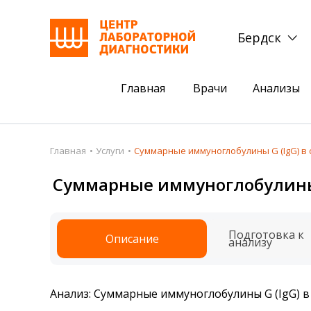
Бердск
Главная
Врачи
Анализы
Пациентам
Акции
Главная
Услуги
Суммарные иммуноглобулины G (IgG) в 
Акции
Комплексный ана
Суммарные иммуноглобулины G
Анализы
Комплексная оце
Подготовка к анализам
Сдать клеща на 
Подготовка к
Описание
анализу
Получить результаты
База знаний
Анализ: Суммарные иммуноглобулины G (IgG) в
Налоговый вычет