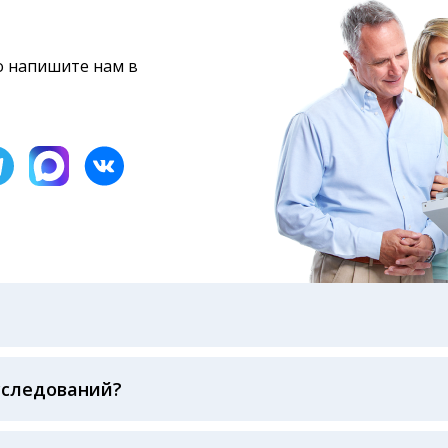
то напишите нам в
бами: на электронную почту, указанную вами при оформ
казанному в бланке заказа, лично в руки распечатанну
ека об оплате
сследований?
беспечивается соблюдением международных стандартов
ва ФСВОК и EQAS. ООО «Центр Лабораторной Диагност
го мирового лидера в области клинической лаборатор