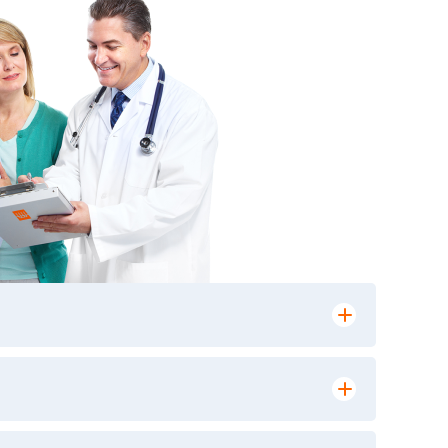
лении заказа, на сайте в разделе
ю версию в любом из пунктов приема
 выполнения лабораторных исследований и
ики» имеет статус РЕФЕРЕНСНОЙ
ной диагностики и биомедицинских