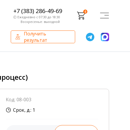
+7 (383) 286-49-69
0
🕗 Ежедневно с 07:30 до 18:30
Воскресенье: выходной
Получить
результат
О компании
Партнерам
Сертификаты и лицензии
Франчайзинг
процесс)
Оборудование
О компании
Код: 08-003
Внутренний аудит
Срок, д.: 1
База знаний
Сотрудники лаборатории