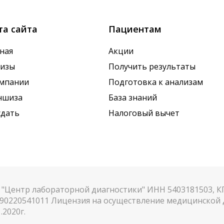
та сайта
Пациентам
ная
Акции
лизы
Получить результаты
омпании
Подготовка к анализам
ншиза
База знаний
сдать
Налоговый вычет
"Центр лабораторной диагностики" ИНН 5403181503, 
90220541011 Лицензия на осуществление медицинской д
.2020г.