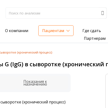
Где сдать
О компании
Пациентам
Партнерам
сыворотке (хронический процесс)
лиз на жирорастворимые витамины — всего 3 999 ₽
 (IgG) в сыворотке (хронический 
нка вашего здоровья
анализ для проверки на наличие инфекций
Показания к
назначению
 сыворотке (хронический процесс)