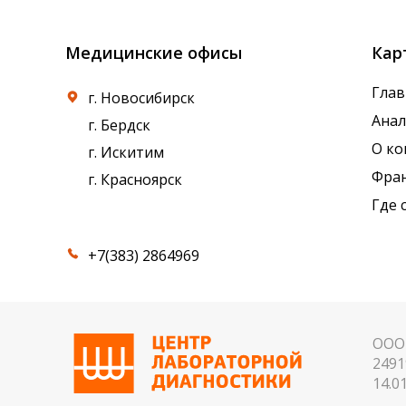
Медицинские офисы
Кар
Глав
г. Новосибирск
Ана
г. Бердск
О к
г. Искитим
Фра
г. Красноярск
Где 
+7(383) 2864969
ООО 
2491
14.01