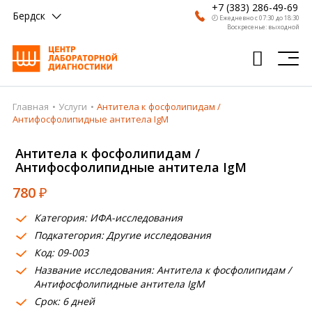
+7 (383) 286-49-69
Бердск
🕗 Ежедневно с 07:30 до 18:30
Воскресенье: выходной
Главная
Услуги
Антитела к фосфолипидам /
Главная
Антифосфолипидные антитела IgM
Анализы
Антитела к фосфолипидам /
Антифосфолипидные антитела IgM
Врачи
780
₽
Получить результат
Категория: ИФА-исследования
Пациентам
Подкатегория: Другие исследования
Код: 09-003
О компании
Название исследования: Антитела к фосфолипидам /
Где сдать
Антифосфолипидные антитела IgM
Срок: 6 дней
Партнерам