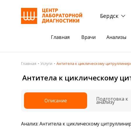
Бердск
Главная
Врачи
Анализы
Пациентам
Акции
Главная
Услуги
Антитела к циклическому цитруллинир
Акции
Комплексный ана
Антитела к циклическому ци
Анализы
Комплексная оце
Подготовка к анализам
Сдать клеща на 
Подготовка к
Описание
анализу
Получить результаты
База знаний
Анализ: Антитела к циклическому цитруллини
Налоговый вычет