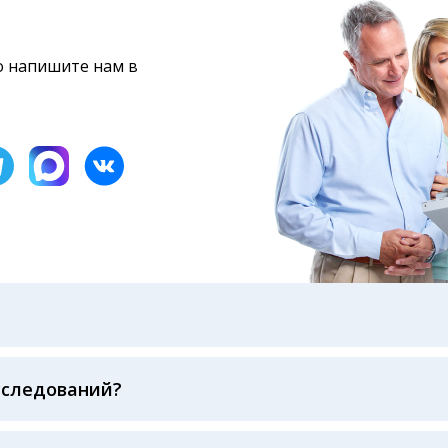
то напишите нам в
бами: на электронную почту, указанную вами при оформ
казанному в бланке заказа, лично в руки распечатанну
ека об оплате
сследований?
беспечивается соблюдением международных стандартов
ва ФСВОК и EQAS. ООО «Центр Лабораторной Диагност
го мирового лидера в области клинической лаборатор