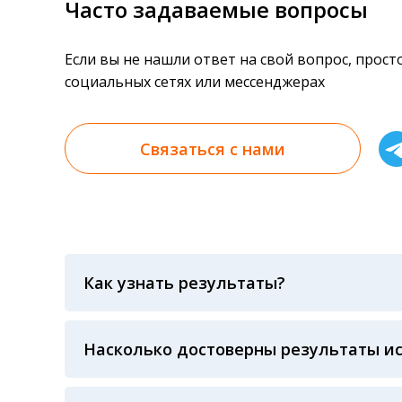
Часто задаваемые вопросы
Если вы не нашли ответ на свой вопрос, прос
социальных сетях или мессенджерах
Связаться с нами
Как узнать результаты?
Результаты вы можете получить тремя спосо
«получить результат» по кодовому слову, у
анализов при предъявлении паспорта или ч
Насколько достоверны результаты и
Гарантия качества лабораторных тестов о
контролем системы внешней оценки качест
ЛАБОРАТОРИИ Beckman Coulter - признанно