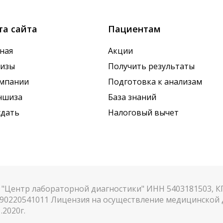
та сайта
Пациентам
ная
Акции
лизы
Получить результаты
омпании
Подготовка к анализам
ншиза
База знаний
сдать
Налоговый вычет
"Центр лабораторной диагностики" ИНН 5403181503, 
90220541011 Лицензия на осуществление медицинской д
.2020г.