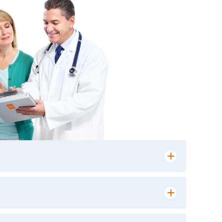
лении заказа, на сайте в разделе
ю версию в любом из пунктов приема
 выполнения лабораторных исследований и
ики» имеет статус РЕФЕРЕНСНОЙ
ной диагностики и биомедицинских