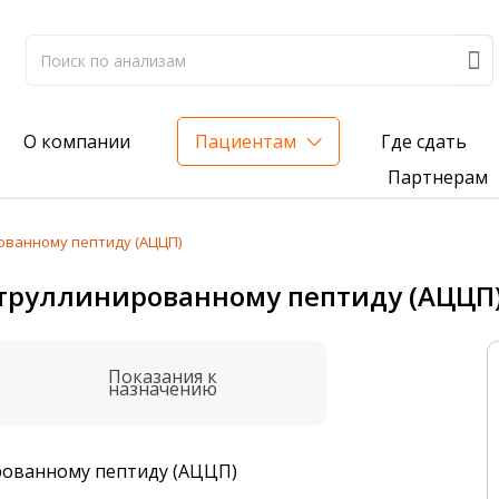
Где сдать
О компании
Пациентам
Партнерам
ованному пептиду (АЦЦП)
лиз на жирорастворимые витамины — всего 3 999 ₽
труллинированному пептиду (АЦЦП
нка вашего здоровья
анализ для проверки на наличие инфекций
Показания к
назначению
рованному пептиду (АЦЦП)