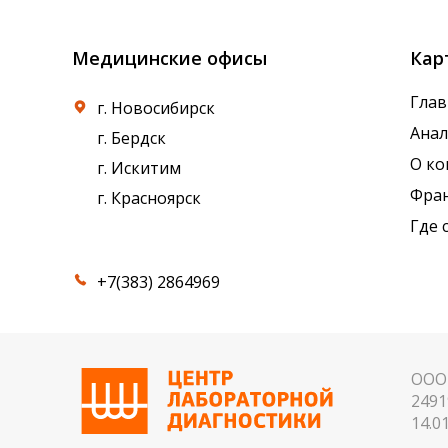
Медицинские офисы
Кар
Глав
г. Новосибирск
Ана
г. Бердск
О к
г. Искитим
Фра
г. Красноярск
Где 
+7(383) 2864969
ООО 
2491
14.01