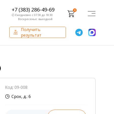
+7 (383) 286-49-69
0
🕗 Ежедневно с 07:30 до 18:30
Воскресенье: выходной
Получить
результат
О компании
Партнерам
Сертификаты и лицензии
Франчайзинг
)
Оборудование
О компании
Код: 09-008
Внутренний аудит
Срок, д.: 6
База знаний
Сотрудники лаборатории