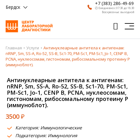
+7 (383) 286-49-69
Бердск
🕗 Ежедневно с 07:30 до 18:30
Воскресенье: выходной
Главная
Услуги
Антинуклеарные антитела к антигенам:
Главная
nRNP, Sm, SS-A, Ro-52, SS-B, Sc1-70, PM-Sc1, PM-Sc1, Jo-1, CENP B,
PCNA, нуклеосомам, гистономам, рибосомальному протеину Р
Анализы
(иммуноблот).
Врачи
Антинуклеарные антитела к антигенам:
nRNP, Sm, SS-A, Ro-52, SS-B, Sc1-70, PM-Sc1,
Получить результат
PM-Sc1, Jo-1, CENP B, PCNA, нуклеосомам,
гистономам, рибосомальному протеину Р
Пациентам
(иммуноблот).
О компании
3500
₽
Где сдать
Категория: Иммунологические
Подкатегория: Иммунология
Партнерам