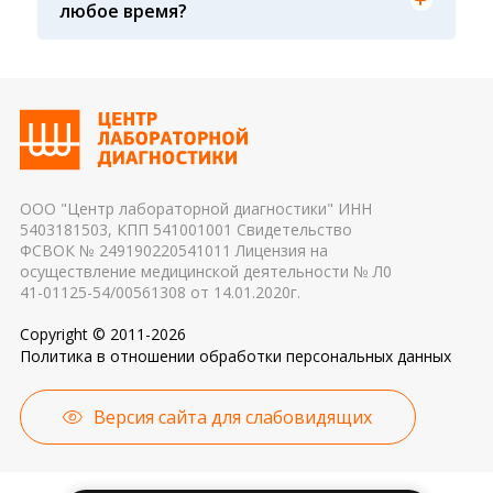
любое время?
Транспортировка и хранение биологического
дня, поэтому взятие крови обычно проводится
материала: соблюдение температурного
утром. Для данного периода рассчитаны
режима, была ли отделена сыворотка крови от
референсные интервалы многих лабораторных
эритроцитов до осуществления
показателей. Это особенно важно для
транспортировки 4. Разное оборудование и
гормональных и биохимических исследований
применяемые реагенты также могут стать
причиной погрешности в результатах
ООО "Центр лабораторной диагностики" ИНН
5403181503, КПП 541001001 Свидетельство
ФСВОК № 249190220541011 Лицензия на
осуществление медицинской деятельности № Л0
41-01125-54/00561308 от 14.01.2020г.
Copyright © 2011-2026
Политика в отношении обработки персональных данных
Версия сайта для слабовидящих