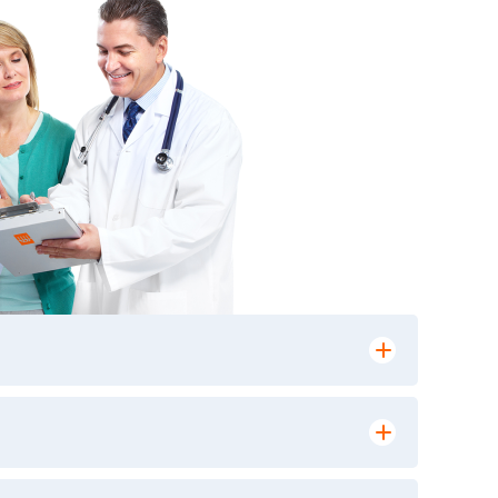
лении заказа, на сайте в разделе
ю версию в любом из пунктов приема
 выполнения лабораторных исследований и
ики» имеет статус РЕФЕРЕНСНОЙ
ной диагностики и биомедицинских