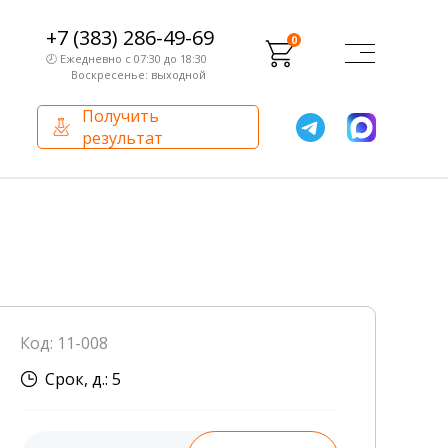
+7 (383) 286-49-69
0
🕗 Ежедневно с 07:30 до 18:30
Воскресенье: выходной
Получить
результат
О компании
Партнерам
Сертификаты и лицензии
Франчайзинг
Оборудование
О компании
Код: 11-008
Внутренний аудит
Срок, д.: 5
База знаний
Сотрудники лаборатории