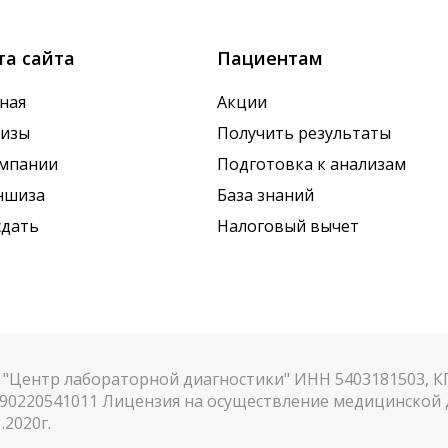
та сайта
Пациентам
ная
Акции
лизы
Получить результаты
омпании
Подготовка к анализам
ншиза
База знаний
сдать
Налоговый вычет
"Центр лабораторной диагностики" ИНН 5403181503, 
90220541011 Лицензия на осуществление медицинской д
.2020г.