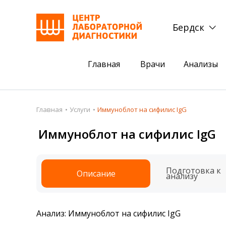
Бердск
Главная
Врачи
Анализы
Пациентам
Акции
Главная
Услуги
Иммуноблот на сифилис IgG
Акции
Комплексный ана
Иммуноблот на сифилис IgG
Анализы
Комплексная оце
Подготовка к анализам
Сдать клеща на 
Подготовка к
Описание
анализу
Получить результаты
База знаний
Анализ: Иммуноблот на сифилис IgG
Налоговый вычет