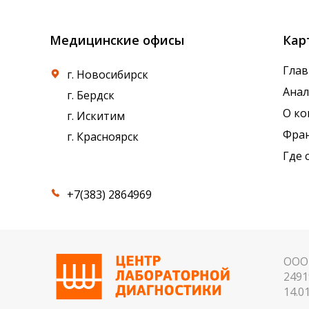
Медицинские офисы
Кар
Глав
г. Новосибирск
Ана
г. Бердск
О к
г. Искитим
Фра
г. Красноярск
Где 
+7(383) 2864969
ООО 
2491
14.01