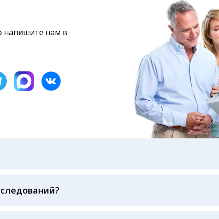
то напишите нам в
бами: на электронную почту, указанную вами при оформ
казанному в бланке заказа, лично в руки распечатанну
ека об оплате
сследований?
беспечивается соблюдением международных стандартов
ва ФСВОК и EQAS. ООО «Центр Лабораторной Диагност
го мирового лидера в области клинической лаборатор