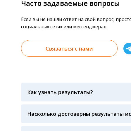
Часто задаваемые вопросы
Если вы не нашли ответ на свой вопрос, прос
социальных сетях или мессенджерах
Связаться с нами
Как узнать результаты?
Результаты вы можете получить тремя спосо
«получить результат» по кодовому слову, у
анализов при предъявлении паспорта или ч
Насколько достоверны результаты и
Гарантия качества лабораторных тестов о
контролем системы внешней оценки качест
ЛАБОРАТОРИИ Beckman Coulter - признанно