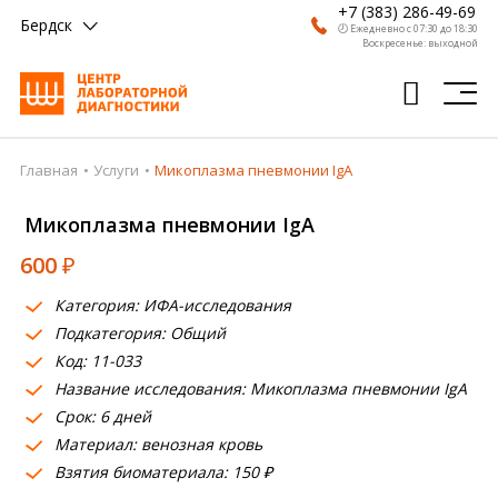
+7 (383) 286-49-69
Бердск
🕗 Ежедневно с 07:30 до 18:30
Воскресенье: выходной
Главная
Услуги
Микоплазма пневмонии IgA
Главная
Микоплазма пневмонии IgA
Анализы
600
₽
Врачи
Категория: ИФА-исследования
Получить результат
Подкатегория: Общий
Пациентам
Код: 11-033
Название исследования: Микоплазма пневмонии IgA
О компании
Срок: 6 дней
Материал: венозная кровь
Где сдать
Взятия биоматериала: 150 ₽
Партнерам