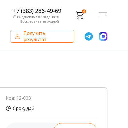
+7 (383) 286-49-69
0
🕗 Ежедневно с 07:30 до 18:30
Воскресенье: выходной
Получить
результат
О компании
Партнерам
Сертификаты и лицензии
Франчайзинг
Оборудование
О компании
Код: 12-003
Внутренний аудит
Срок, д.: 3
База знаний
Сотрудники лаборатории