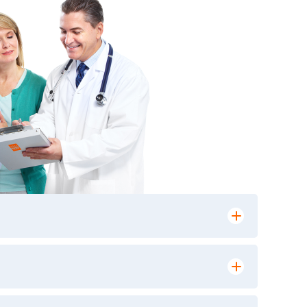
лении заказа, на сайте в разделе
ю версию в любом из пунктов приема
 выполнения лабораторных исследований и
ики» имеет статус РЕФЕРЕНСНОЙ
ной диагностики и биомедицинских