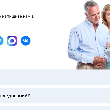
то напишите нам в
бами: на электронную почту, указанную вами при оформ
казанному в бланке заказа, лично в руки распечатанну
ека об оплате
сследований?
беспечивается соблюдением международных стандартов
ва ФСВОК и EQAS. ООО «Центр Лабораторной Диагност
го мирового лидера в области клинической лаборатор