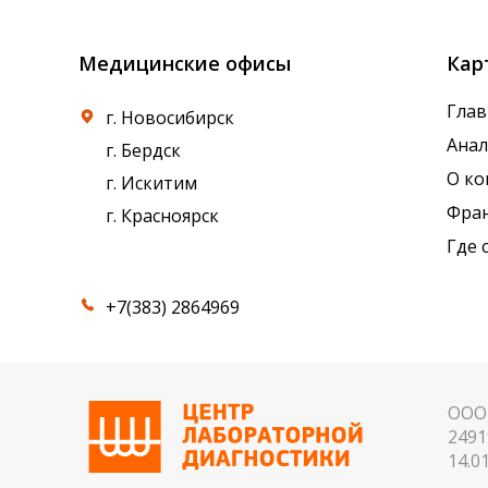
Медицинские офисы
Кар
Глав
г. Новосибирск
Ана
г. Бердск
О к
г. Искитим
Фра
г. Красноярск
Где 
+7(383) 2864969
ООО 
2491
14.01