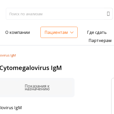
Где сдать
О компании
Пациентам
Партнерам
virus IgM
лиз на жирорастворимые витамины — всего 3 999 ₽
Cytomegalovirus IgM
нка вашего здоровья
анализ для проверки на наличие инфекций
Показания к
назначению
lovirus IgM