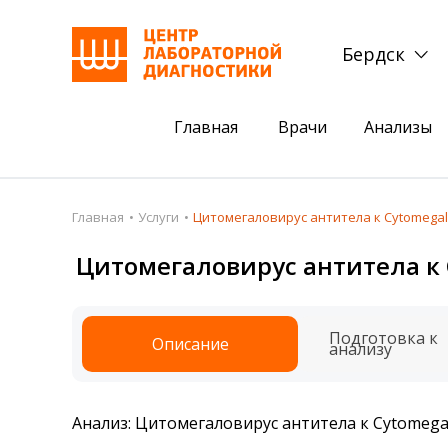
Бердск
Главная
Врачи
Анализы
Пациентам
Акции
Главная
Услуги
Цитомегаловирус антитела к Cytomegalo
Акции
Комплексный ана
Цитомегаловирус антитела к 
Анализы
Комплексная оце
Подготовка к анализам
Сдать клеща на 
Подготовка к
Описание
анализу
Получить результаты
База знаний
Анализ: Цитомегаловирус антитела к Cytomega
Налоговый вычет