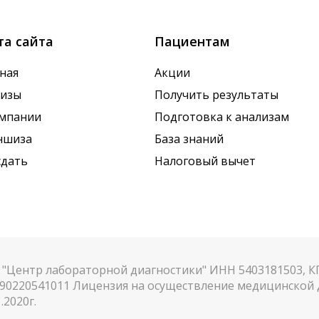
та сайта
Пациентам
ная
Акции
лизы
Получить результаты
омпании
Подготовка к анализам
ншиза
База знаний
сдать
Налоговый вычет
"Центр лабораторной диагностики" ИНН 5403181503, 
90220541011 Лицензия на осуществление медицинской д
.2020г.