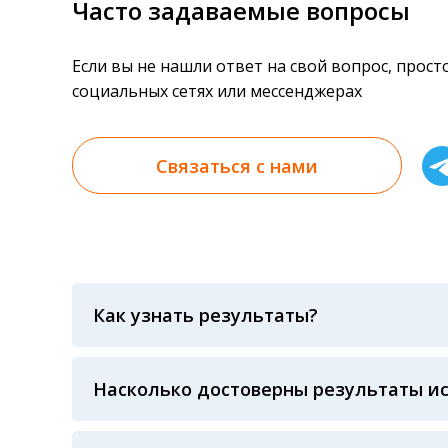
Часто задаваемые вопросы
Если вы не нашли ответ на свой вопрос, прос
социальных сетях или мессенджерах
Связаться с нами
Как узнать результаты?
Результаты вы можете получить тремя спосо
«получить результат» по кодовому слову, у
анализов при предъявлении паспорта или ч
Насколько достоверны результаты и
Гарантия качества лабораторных тестов о
контролем системы внешней оценки качест
ЛАБОРАТОРИИ Beckman Coulter - признанно