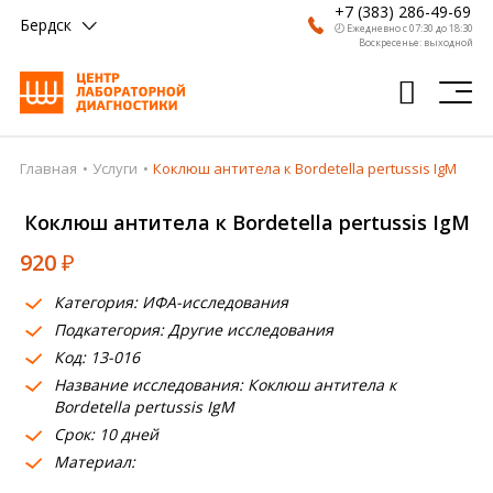
+7 (383) 286-49-69
Бердск
🕗 Ежедневно с 07:30 до 18:30
Воскресенье: выходной
Главная
Услуги
Коклюш антитела к Bordetella pertussis IgM
Главная
Коклюш антитела к Bordetella pertussis IgM
Анализы
920
₽
Врачи
Категория: ИФА-исследования
Получить результат
Подкатегория: Другие исследования
Пациентам
Код: 13-016
Название исследования: Коклюш антитела к
О компании
Bordetella pertussis IgM
Срок: 10 дней
Где сдать
Материал:
Партнерам