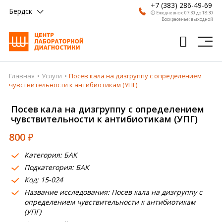
+7 (383) 286-49-69
Бердск
🕗 Ежедневно с 07:30 до 18:30
Воскресенье: выходной
Главная
Услуги
Посев кала на дизгруппу с определением
Главная
чувствительности к антибиотикам (УПГ)
Анализы
Посев кала на дизгруппу с определением
чувствительности к антибиотикам (УПГ)
Врачи
800
₽
Получить результат
Категория: БАК
Пациентам
Подкатегория: БАК
Код: 15-024
О компании
Название исследования: Посев кала на дизгруппу с
Где сдать
определением чувствительности к антибиотикам
(УПГ)
Партнерам