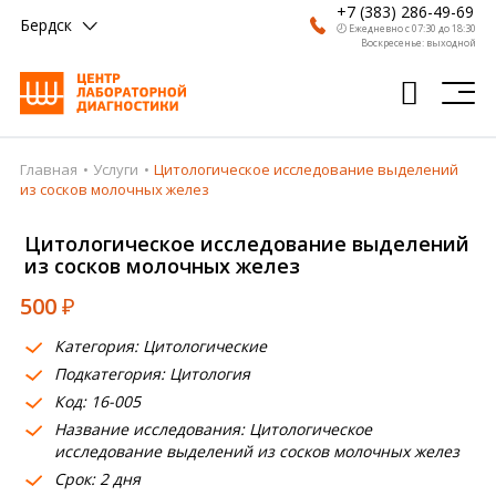
+7 (383) 286-49-69
Бердск
🕗 Ежедневно с 07:30 до 18:30
Воскресенье: выходной
Главная
Услуги
Цитологическое исследование выделений
Главная
из сосков молочных желез
Анализы
Цитологическое исследование выделений
из сосков молочных желез
Врачи
500
₽
Получить результат
Категория: Цитологические
Пациентам
Подкатегория: Цитология
Код: 16-005
О компании
Название исследования: Цитологическое
Где сдать
исследование выделений из сосков молочных желез
Срок: 2 дня
Партнерам