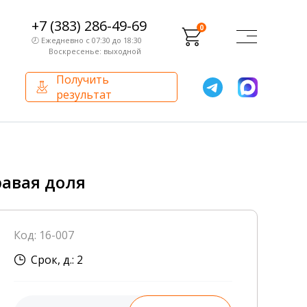
+7 (383) 286-49-69
0
🕗 Ежедневно с 07:30 до 18:30
Воскресенье: выходной
Получить
результат
О компании
Партнерам
Сертификаты и лицензии
Франчайзинг
авая доля
Оборудование
О компании
Код: 16-007
Внутренний аудит
Срок, д.: 2
База знаний
Сотрудники лаборатории