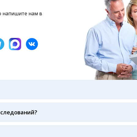
то напишите нам в
бами: на электронную почту, указанную вами при оформ
казанному в бланке заказа, лично в руки распечатанну
ека об оплате
сследований?
беспечивается соблюдением международных стандартов
ва ФСВОК и EQAS. ООО «Центр Лабораторной Диагност
го мирового лидера в области клинической лаборатор