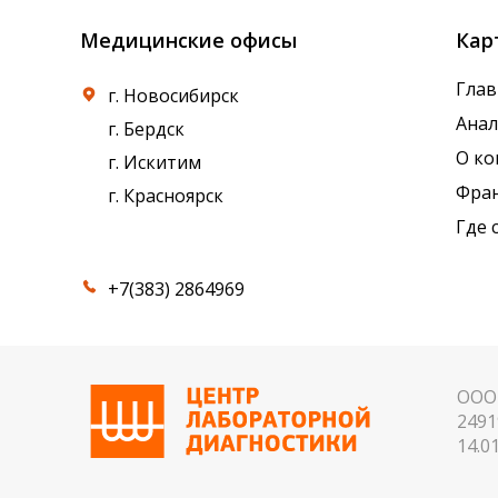
Медицинские офисы
Кар
Глав
г. Новосибирск
Ана
г. Бердск
О к
г. Искитим
Фра
г. Красноярск
Где 
+7(383) 2864969
ООО 
2491
14.01