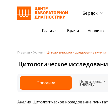
Бердск
Главная
Врачи
Анализы
Пациентам
Акции
Главная
Услуги
Цитологическое исследование пункта
Акции
Комплексный ана
Цитологическое исследовани
Анализы
Комплексная оце
Подготовка к анализам
Сдать клеща на 
Подготовка к
Описание
анализу
Получить результаты
База знаний
Анализ: Цитологическое исследование пункта
Налоговый вычет