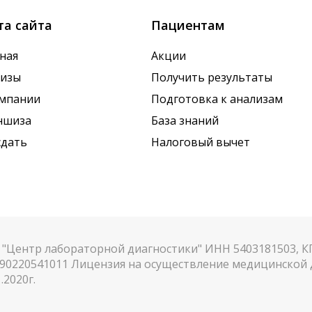
та сайта
Пациентам
ная
Акции
лизы
Получить результаты
омпании
Подготовка к анализам
ншиза
База знаний
сдать
Налоговый вычет
"Центр лабораторной диагностики" ИНН 5403181503, 
90220541011 Лицензия на осуществление медицинской д
.2020г.