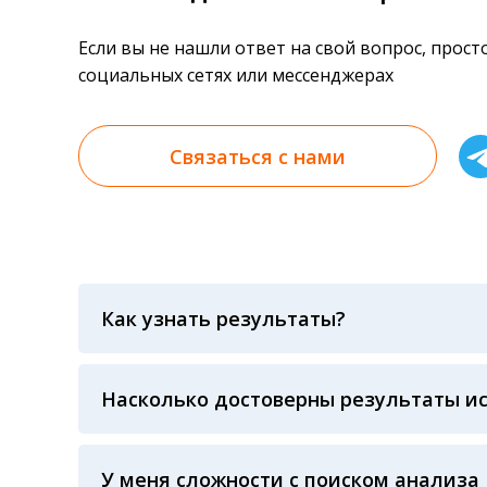
Если вы не нашли ответ на свой вопрос, прос
социальных сетях или мессенджерах
Связаться с нами
Как узнать результаты?
Результаты вы можете получить тремя спосо
«получить результат» по кодовому слову, у
анализов при предъявлении паспорта или ч
Насколько достоверны результаты и
Гарантия качества лабораторных тестов о
контролем системы внешней оценки качест
ЛАБОРАТОРИИ Beckman Coulter - признанно
У меня сложности с поиском анализа
исследований