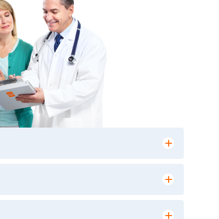
лении заказа, на сайте в разделе
ю версию в любом из пунктов приема
 выполнения лабораторных исследований и
ики» имеет статус РЕФЕРЕНСНОЙ
ной диагностики и биомедицинских