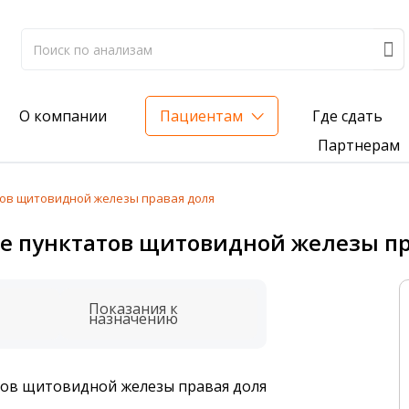
Где сдать
О компании
Пациентам
Партнерам
тов щитовидной железы правая доля
лиз на жирорастворимые витамины — всего 3 999 ₽
е пунктатов щитовидной железы пр
нка вашего здоровья
анализ для проверки на наличие инфекций
Показания к
назначению
тов щитовидной железы правая доля