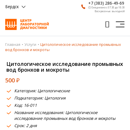
+7 (383) 286-49-69
Бердск
🕗 Ежедневно с 07:30 до 18:30
Воскресенье: выходной
Главная
Услуги
Цитологическое исследование промывных
Главная
вод бронхов и мокроты
Анализы
Цитологическое исследование промывных
вод бронхов и мокроты
Врачи
500
₽
Получить результат
Категория: Цитологические
Пациентам
Подкатегория: Цитология
Код: 16-011
О компании
Название исследования: Цитологическое
Где сдать
исследование промывных вод бронхов и мокроты
Срок: 2 дня
Партнерам