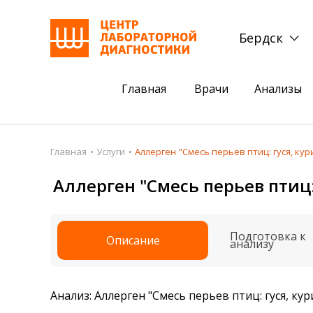
Бердск
Главная
Врачи
Анализы
Пациентам
Акции
Главная
Услуги
Аллерген "Смесь перьев птиц: гуся, кур
Акции
Комплексный ана
Аллерген "Смесь перьев птиц:
Анализы
Комплексная оце
Подготовка к анализам
Сдать клеща на 
Подготовка к
Описание
анализу
Получить результаты
База знаний
Анализ: Аллерген "Смесь перьев птиц: гуся, кур
Налоговый вычет