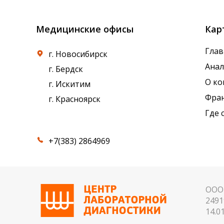
Медицинские офисы
Кар
Глав
г. Новосибирск
Ана
г. Бердск
О к
г. Искитим
Фра
г. Красноярск
Где 
+7(383) 2864969
ООО 
2491
14.01