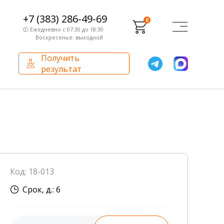
+7 (383) 286-49-69
0
🕗 Ежедневно с 07:30 до 18:30
Воскресенье: выходной
Получить
результат
О компании
Партнерам
Сертификаты и лицензии
Франчайзинг
Оборудование
О компании
Код: 18-013
Внутренний аудит
Срок, д.: 6
База знаний
Сотрудники лаборатории