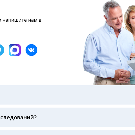
то напишите нам в
бами: на электронную почту, указанную вами при оформ
казанному в бланке заказа, лично в руки распечатанну
ека об оплате
сследований?
беспечивается соблюдением международных стандартов
ва ФСВОК и EQAS. ООО «Центр Лабораторной Диагност
го мирового лидера в области клинической лаборатор