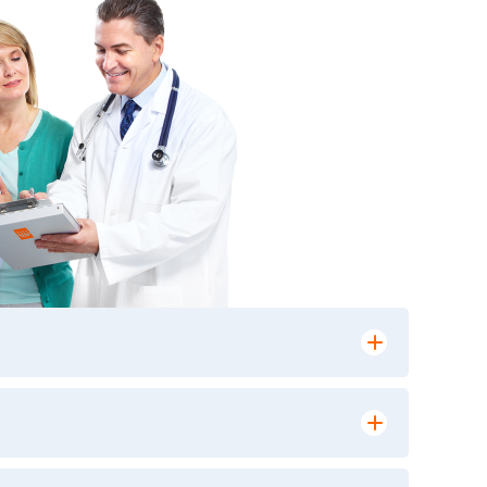
лении заказа, на сайте в разделе
ю версию в любом из пунктов приема
 выполнения лабораторных исследований и
ики» имеет статус РЕФЕРЕНСНОЙ
ной диагностики и биомедицинских