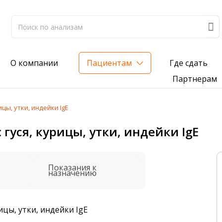
Где сдать
О компании
Пациентам
Партнерам
ицы, утки, индейки IgE
лиз на жирорастворимые витамины — всего 3 999 ₽
 гуся, курицы, утки, индейки IgE
нка вашего здоровья
анализ для проверки на наличие инфекций
Показания к
назначению
ицы, утки, индейки IgE