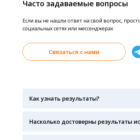
Часто задаваемые вопросы
Если вы не нашли ответ на свой вопрос, прос
социальных сетях или мессенджерах
Связаться с нами
Как узнать результаты?
Результаты вы можете получить тремя спосо
«получить результат» по кодовому слову, у
анализов при предъявлении паспорта или ч
Насколько достоверны результаты и
Гарантия качества лабораторных тестов о
контролем системы внешней оценки качест
ЛАБОРАТОРИИ Beckman Coulter - признанно