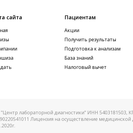
та сайта
Пациентам
ная
Акции
лизы
Получить результаты
омпании
Подготовка к анализам
ншиза
База знаний
сдать
Налоговый вычет
"Центр лабораторной диагностики" ИНН 5403181503, 
90220541011 Лицензия на осуществление медицинской д
.2020г.