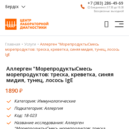
+7 (383) 286-49-69
Бердск
🕗 Ежедневно с 07:30 до 18:30
Воскресенье: выходной
Главная
Услуги
Аллерген "МорепродуктыСмесь
Главная
морепродуктов: треска, креветка, синяя мидия, тунец, лосось
IgE
Анализы
Аллерген "МорепродуктыСмесь
Врачи
морепродуктов: треска, креветка, синяя
мидия, тунец, лосось IgE
Получить результат
1890
₽
Пациентам
Категория: Иммунологические
О компании
Подкатегория: Аллергия
Код: 18-023
Где сдать
Название исследования: Аллерген
Партнерам
"МорепродуктыСмесь морепродуктов: треска,