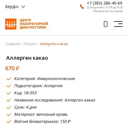
+7 (383) 286-49-69
Бердск
🕗 Ежедневно с 07:30 до 18:30
Воскресенье: выходной
Главная
Услуги
Аллерген какао
Главная
Аллерген какао
Анализы
670
₽
Врачи
Категория: Иммунологические
Получить результат
Подкатегория: Аллергия
Пациентам
Код: 18-053
Название исследования: Аллерген какао
О компании
Срок: 4 дня
Материал: венозная кровь
Где сдать
Взятия биоматериала: 150 ₽
Партнерам