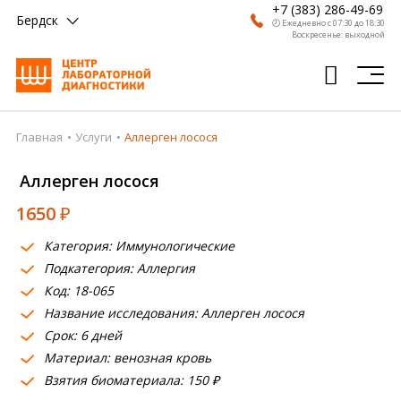
+7 (383) 286-49-69
Бердск
🕗 Ежедневно с 07:30 до 18:30
Воскресенье: выходной
Главная
Услуги
Аллерген лосося
Главная
Аллерген лосося
Анализы
1650
₽
Врачи
Категория: Иммунологические
Получить результат
Подкатегория: Аллергия
Пациентам
Код: 18-065
Название исследования: Аллерген лосося
О компании
Срок: 6 дней
Материал: венозная кровь
Где сдать
Взятия биоматериала: 150 ₽
Партнерам