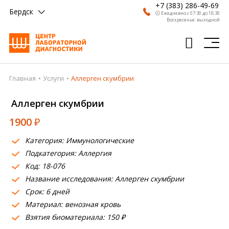
+7 (383) 286-49-69
Бердск
🕗 Ежедневно с 07:30 до 18:30
Воскресенье: выходной
Главная
Услуги
Аллерген скумбрии
Главная
Аллерген скумбрии
Анализы
1900
₽
Врачи
Категория: Иммунологические
Получить результат
Подкатегория: Аллергия
Пациентам
Код: 18-076
Название исследования: Аллерген скумбрии
О компании
Срок: 6 дней
Материал: венозная кровь
Где сдать
Взятия биоматериала: 150 ₽
Партнерам