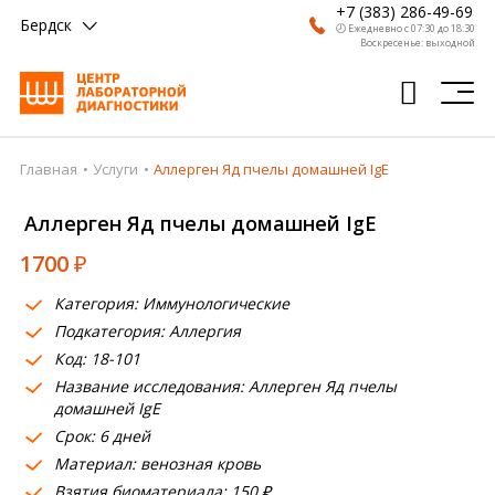
+7 (383) 286-49-69
Бердск
🕗 Ежедневно с 07:30 до 18:30
Воскресенье: выходной
Главная
Услуги
Аллерген Яд пчелы домашней IgE
Главная
Аллерген Яд пчелы домашней IgE
Анализы
1700
₽
Врачи
Категория: Иммунологические
Получить результат
Подкатегория: Аллергия
Пациентам
Код: 18-101
Название исследования: Аллерген Яд пчелы
О компании
домашней IgE
Срок: 6 дней
Где сдать
Материал: венозная кровь
Взятия биоматериала: 150 ₽
Партнерам