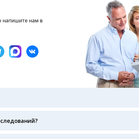
то напишите нам в
бами: на электронную почту, указанную вами при оформ
казанному в бланке заказа, лично в руки распечатанну
ека об оплате
сследований?
беспечивается соблюдением международных стандартов
ва ФСВОК и EQAS. ООО «Центр Лабораторной Диагност
го мирового лидера в области клинической лаборатор