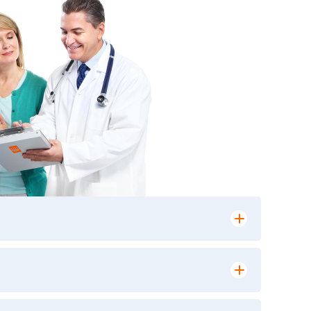
лении заказа, на сайте в разделе
ю версию в любом из пунктов приема
 выполнения лабораторных исследований и
ики» имеет статус РЕФЕРЕНСНОЙ
ной диагностики и биомедицинских