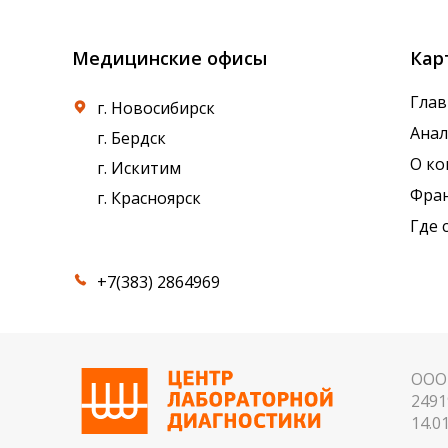
Медицинские офисы
Кар
Глав
г. Новосибирск
Ана
г. Бердск
О к
г. Искитим
Фра
г. Красноярск
Где 
+7(383) 2864969
ООО 
2491
14.01