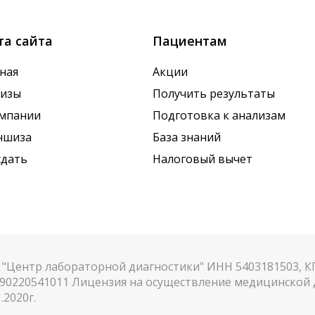
та сайта
Пациентам
ная
Акции
лизы
Получить результаты
омпании
Подготовка к анализам
ншиза
База знаний
сдать
Налоговый вычет
"Центр лабораторной диагностики" ИНН 5403181503, 
90220541011 Лицензия на осуществление медицинской д
.2020г.