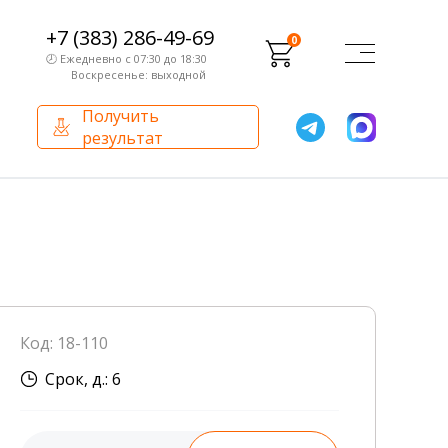
+7 (383) 286-49-69
0
🕗 Ежедневно с 07:30 до 18:30
Воскресенье: выходной
Получить
результат
О компании
Партнерам
Сертификаты и лицензии
Франчайзинг
Оборудование
О компании
Код: 18-110
Внутренний аудит
Срок, д.: 6
База знаний
Сотрудники лаборатории