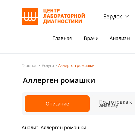
Бердск
Главная
Врачи
Анализы
Пациентам
Акции
Главная
Услуги
Аллерген ромашки
Акции
Комплексный ана
Аллерген ромашки
Анализы
Комплексная оце
Подготовка к анализам
Сдать клеща на 
Подготовка к
Описание
анализу
Получить результаты
База знаний
Анализ: Аллерген ромашки
Налоговый вычет