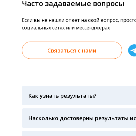
Часто задаваемые вопросы
Если вы не нашли ответ на свой вопрос, прос
социальных сетях или мессенджерах
Связаться с нами
Как узнать результаты?
Результаты вы можете получить тремя спосо
«получить результат» по кодовому слову, у
анализов при предъявлении паспорта или ч
Насколько достоверны результаты и
Гарантия качества лабораторных тестов о
контролем системы внешней оценки качест
ЛАБОРАТОРИИ Beckman Coulter - признанно