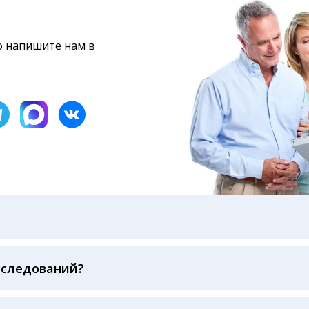
то напишите нам в
бами: на электронную почту, указанную вами при оформ
казанному в бланке заказа, лично в руки распечатанну
ека об оплате
сследований?
беспечивается соблюдением международных стандартов
ва ФСВОК и EQAS. ООО «Центр Лабораторной Диагност
го мирового лидера в области клинической лаборатор