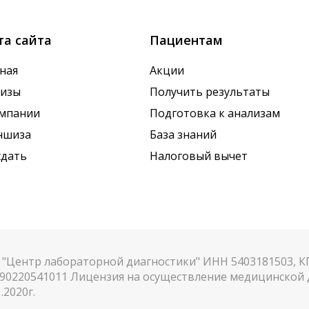
та сайта
Пациентам
ная
Акции
лизы
Получить результаты
омпании
Подготовка к анализам
ншиза
База знаний
сдать
Налоговый вычет
"Центр лабораторной диагностики" ИНН 5403181503, 
90220541011 Лицензия на осуществление медицинской д
.2020г.