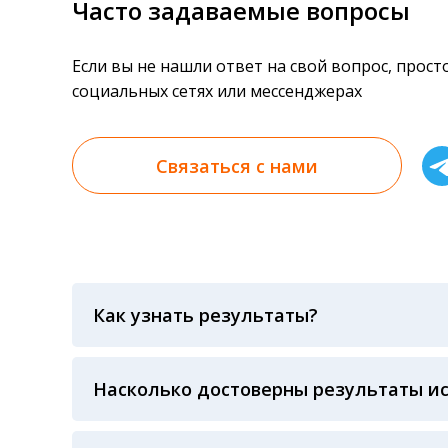
Часто задаваемые вопросы
Если вы не нашли ответ на свой вопрос, прос
социальных сетях или мессенджерах
Связаться с нами
Как узнать результаты?
Результаты вы можете получить тремя спосо
«получить результат» по кодовому слову, у
анализов при предъявлении паспорта или ч
Насколько достоверны результаты и
Гарантия качества лабораторных тестов о
контролем системы внешней оценки качест
ЛАБОРАТОРИИ Beckman Coulter - признанно