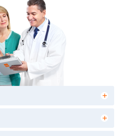
лении заказа, на сайте в разделе
ю версию в любом из пунктов приема
 выполнения лабораторных исследований и
ики» имеет статус РЕФЕРЕНСНОЙ
ной диагностики и биомедицинских