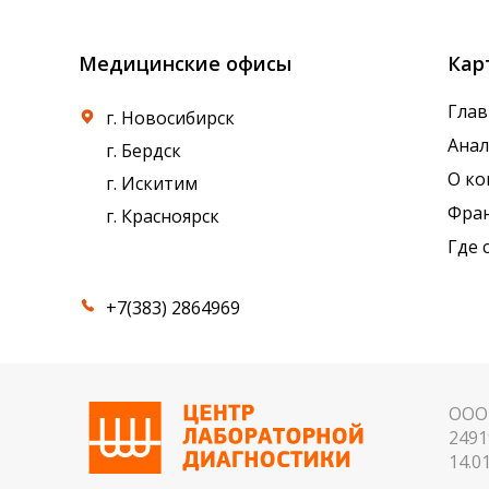
Медицинские офисы
Кар
Глав
г. Новосибирск
Ана
г. Бердск
О к
г. Искитим
Фра
г. Красноярск
Где 
+7(383) 2864969
ООО 
2491
14.01