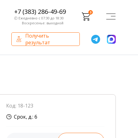
+7 (383) 286-49-69
0
🕗 Ежедневно с 07:30 до 18:30
Воскресенье: выходной
Получить
результат
О компании
Партнерам
Сертификаты и лицензии
Франчайзинг
Оборудование
О компании
Код: 18-123
Внутренний аудит
Срок, д.: 6
База знаний
Сотрудники лаборатории