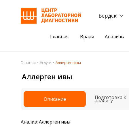
Бердск
Главная
Врачи
Анализы
Пациентам
Акции
Главная
Услуги
Аллерген ивы
Акции
Комплексный ана
Аллерген ивы
Анализы
Комплексная оце
Подготовка к анализам
Сдать клеща на 
Подготовка к
Описание
анализу
Получить результаты
База знаний
Анализ: Аллерген ивы
Налоговый вычет