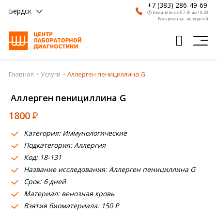
+7 (383) 286-49-69
Бердск
🕗 Ежедневно с 07:30 до 18:30
Воскресенье: выходной
Главная
Услуги
Аллерген пенициллина G
Главная
Аллерген пенициллина G
Анализы
1800
₽
Врачи
Категория: Иммунологические
Получить результат
Подкатегория: Аллергия
Пациентам
Код: 18-131
Название исследования: Аллерген пенициллина G
О компании
Срок: 6 дней
Материал: венозная кровь
Где сдать
Взятия биоматериала: 150 ₽
Партнерам