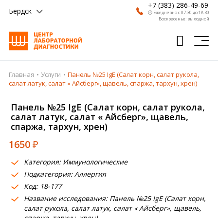
+7 (383) 286-49-69
Бердск
🕗 Ежедневно с 07:30 до 18:30
Воскресенье: выходной
Главная
Услуги
Панель №25 IgE (Салат корн, салат рукола,
Главная
салат латук, салат « Айсберг», щавель, спаржа, тархун, хрен)
Анализы
Панель №25 IgE (Салат корн, салат рукола,
салат латук, салат « Айсберг», щавель,
Врачи
спаржа, тархун, хрен)
Получить результат
1650
₽
Пациентам
Категория: Иммунологические
Подкатегория: Аллергия
О компании
Код: 18-177
Где сдать
Название исследования: Панель №25 IgE (Салат корн,
салат рукола, салат латук, салат « Айсберг», щавель,
Партнерам
спаржа, тархун, хрен)