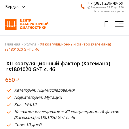
+7 (383) 286-49-69
Бердск
🕗 Ежедневно с 07:30 до 18:30
Воскресенье: выходной
Главная
Услуги
XII коагуляционный фактор (Хагемана)
Главная
rs1801020 G>T c. 46
Анализы
XII коагуляционный фактор (Хагемана)
rs1801020 G>T c. 46
Врачи
650
₽
Получить результат
Категория: ПЦР-исследования
Пациентам
Подкатегория: Мутации
Код: 19-012
О компании
Название исследования: XII коагуляционный фактор
Где сдать
(Хагемана) rs1801020 G>T c. 46
Срок: 10 дней
Партнерам